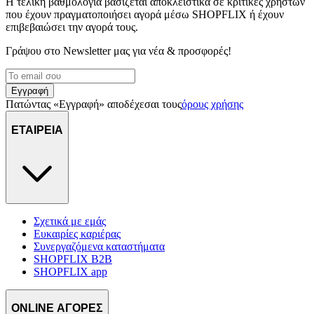
διαφημίσεων και περιεχομένου, τις μετρήσεις σχετικά με
Η τελική βαθμολογία βασίζεται αποκλειστικά σε κριτικές χρηστών
που έχουν πραγματοποιήσει αγορά μέσω SHOPFLIX ή έχουν
διαφημίσεις και περιεχόμενο, την καλύτερη εικόνα του κοινού
επιβεβαιώσει την αγορά τους.
μας και την ανάπτυξη προϊόντων. Επίσης, κοινοποιούμε
πληροφορίες σχετικά με την από μέρους σας χρήση της
Γράψου στο Νewsletter μας για νέα & προσφορές!
τοποθεσίας μας στους συνεργάτες μέσων κοινωνικής
δικτύωσης, διαφημίσεων και ανάλυσης.
Εγγραφή
Πατώντας «Εγγραφή» αποδέχεσαι τους
όρους χρήσης
ΕΤΑΙΡΕΙΑ
Σχετικά με εμάς
Ευκαιρίες καριέρας
Συνεργαζόμενα καταστήματα
SHOPFLIX B2B
SHOPFLIX app
ONLINE ΑΓΟΡΕΣ