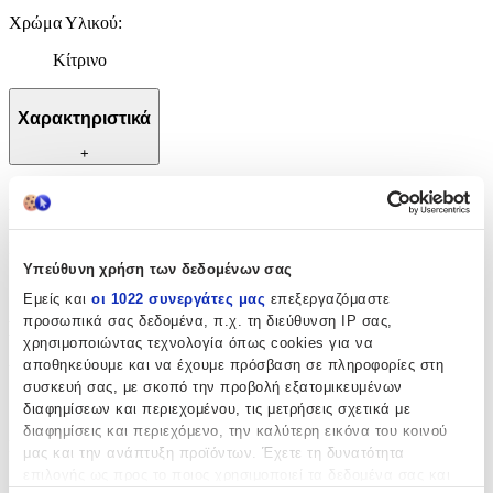
Χρώμα Υλικού
:
Κίτρινο
Χαρακτηριστικά
+
Χαρακτηριστικά
Κατασκευαστής
:
Υπεύθυνη χρήση των δεδομένων σας
Tasoulis Jewellery Collection
Εμείς και
οι 1022 συνεργάτες μας
επεξεργαζόμαστε
προσωπικά σας δεδομένα, π.χ. τη διεύθυνση IP σας,
Βασικά Χαρακτηριστικά
χρησιμοποιώντας τεχνολογία όπως cookies για να
αποθηκεύουμε και να έχουμε πρόσβαση σε πληροφορίες στη
Υλικό
:
συσκευή σας, με σκοπό την προβολή εξατομικευμένων
Χρυσό
διαφημίσεων και περιεχομένου, τις μετρήσεις σχετικά με
διαφημίσεις και περιεχόμενο, την καλύτερη εικόνα του κοινού
Καράτια
:
μας και την ανάπτυξη προϊόντων. Έχετε τη δυνατότητα
επιλογής ως προς το ποιος χρησιμοποιεί τα δεδομένα σας και
9