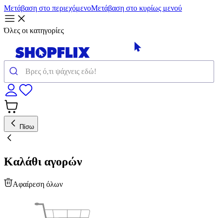
Μετάβαση στο περιεχόμενο
Μετάβαση στο κυρίως μενού
Όλες οι κατηγορίες
Πίσω
Καλάθι αγορών
Αφαίρεση όλων