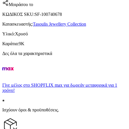
Μοιράσου το
ΚΩΔΙΚΟΣ SKU
:
SF-100740678
Κατασκευαστής
:
Tasoulis Jewellery Collection
Υλικό
:
Χρυσό
Καράτια
:
9Κ
Δες όλα τα χαρακτηριστικά
Γίνε μέλος στο SHOPFLIX max για δωρεάν μεταφορικά για 1
χρόνο!
Ισχύουν όροι & προϋποθέσεις.