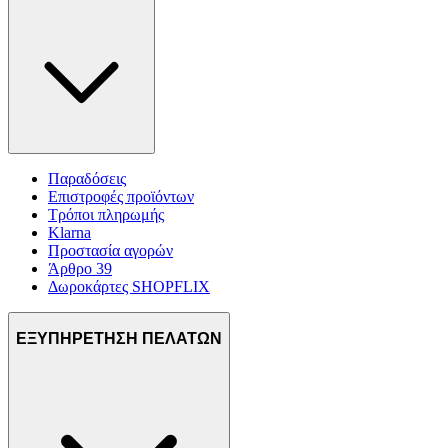
Παραδόσεις
Επιστροφές προϊόντων
Τρόποι πληρωμής
Klarna
Προστασία αγορών
Άρθρο 39
Δωροκάρτες SHOPFLIX
ΕΞΥΠΗΡΕΤΗΣΗ ΠΕΛΑΤΩΝ