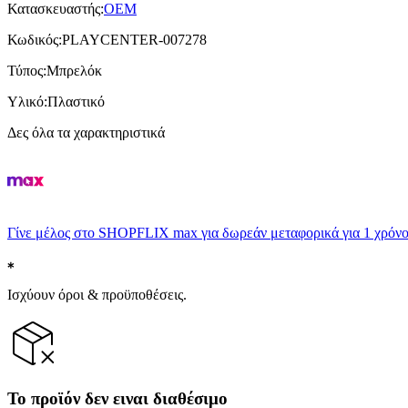
Κατασκευαστής
:
OEM
Κωδικός
:
PLAYCENTER-007278
Τύπος
:
Μπρελόκ
Υλικό
:
Πλαστικό
Δες όλα τα χαρακτηριστικά
Γίνε μέλος στο SHOPFLIX max για δωρεάν μεταφορικά για 1 χρόνο
Ισχύουν όροι & προϋποθέσεις.
Το προϊόν δεν ειναι διαθέσιμο