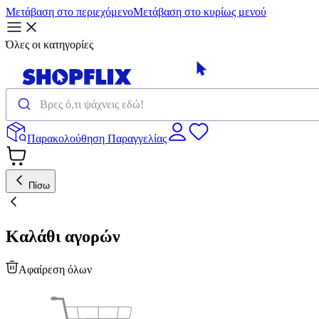
Μετάβαση στο περιεχόμενο
Μετάβαση στο κυρίως μενού
Όλες οι κατηγορίες
Παρακολούθηση Παραγγελίας
Πίσω
Καλάθι αγορών
Αφαίρεση όλων