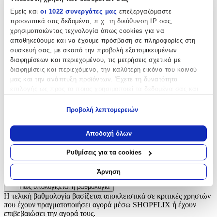
Εμείς και
οι 1022 συνεργάτες μας
επεξεργαζόμαστε
Μπρελόκ
προσωπικά σας δεδομένα, π.χ. τη διεύθυνση IP σας,
Υλικό
:
χρησιμοποιώντας τεχνολογία όπως cookies για να
αποθηκεύουμε και να έχουμε πρόσβαση σε πληροφορίες στη
Μεταλλικό
συσκευή σας, με σκοπό την προβολή εξατομικευμένων
διαφημίσεων και περιεχομένου, τις μετρήσεις σχετικά με
Χρώμα
:
διαφημίσεις και περιεχόμενο, την καλύτερη εικόνα του κοινού
μας και την ανάπτυξη προϊόντων. Έχετε τη δυνατότητα
Πολύχρωμο
επιλογής ως προς το ποιος χρησιμοποιεί τα δεδομένα σας και
Κατασκευαστής
:
για ποιους σκοπούς.
Προβολή λεπτομερειών
DOIY
Εάν μας επιτρέπετε, θα θέλαμε επίσης:
Να συλλέξουμε πληροφορίες σχετικά με τη γεωγραφική
Αξιολογήσεις
Αποδοχή όλων
σας τοποθεσία, οι οποίες μπορεί να είναι ακριβείς σε
απόσταση μερικών μέτρων
Ρυθμίσεις για τα cookies
Προς το παρόν δεν υπάρχουν άλλες αξιολογήσεις. Όταν
Να αναγνωρίσουμε τη συσκευή σας σαρώνοντας ενεργά
προστεθούν, θα εμφανιστούν εδώ.
για συγκεκριμένα χαρακτηριστικά (δακτυλικό αποτύπωμα)
Άρνηση
Μάθετε περισσότερα σχετικά με τον τρόπο επεξεργασίας των
Πώς υπολογίζεται η βαθμολογία
προσωπικών σας δεδομένων και καθορίστε τις προτιμήσεις σας
Η τελική βαθμολογία βασίζεται αποκλειστικά σε κριτικές χρηστών
στην
ενότητα “Λεπτομέρειες”
. Μπορείτε να αλλάξετε ή να
που έχουν πραγματοποιήσει αγορά μέσω SHOPFLIX ή έχουν
ανακαλέσετε τη συγκατάθεσή σας ανά πάσα στιγμή από τη
επιβεβαιώσει την αγορά τους.