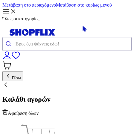
Μετάβαση στο περιεχόμενο
Μετάβαση στο κυρίως μενού
Όλες οι κατηγορίες
Πίσω
Καλάθι αγορών
Αφαίρεση όλων