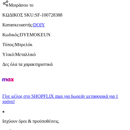
Μοιράσου το
ΚΩΔΙΚΟΣ SKU
:
SF-100728388
Κατασκευαστής
:
DOIY
Κωδικός
:
DYEMOKEUN
Τύπος
:
Μπρελόκ
Υλικό
:
Μεταλλικό
Δες όλα τα χαρακτηριστικά
Γίνε μέλος στο SHOPFLIX max για δωρεάν μεταφορικά για 1
χρόνο!
Ισχύουν όροι & προϋποθέσεις.