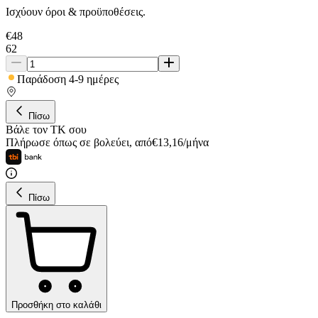
Ισχύουν όροι & προϋποθέσεις.
€
48
62
Παράδοση 4-9 ημέρες
Πίσω
Βάλε τον ΤΚ σου
Πλήρωσε όπως σε βολεύει
,
από
€
13,16
/
μήνα
Πίσω
Προσθήκη στο καλάθι