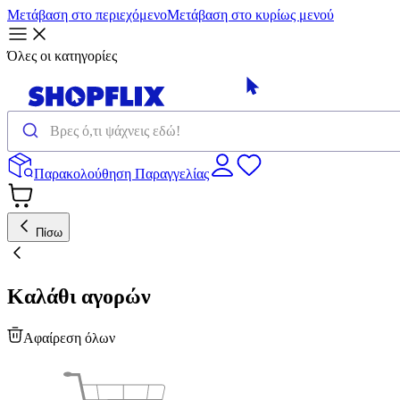
Μετάβαση στο περιεχόμενο
Μετάβαση στο κυρίως μενού
Όλες οι κατηγορίες
Παρακολούθηση Παραγγελίας
Πίσω
Καλάθι αγορών
Αφαίρεση όλων