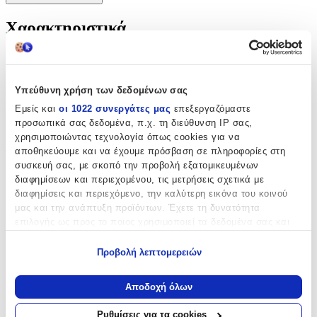
Χαρακτηριστικά
Φύλο
:
Κορίτσι
Υπεύθυνη χρήση των δεδομένων σας
Χρώμα
:
Εμείς και
οι 1022 συνεργάτες μας
επεξεργαζόμαστε
προσωπικά σας δεδομένα, π.χ. τη διεύθυνση IP σας,
Εκρού
χρησιμοποιώντας τεχνολογία όπως cookies για να
αποθηκεύουμε και να έχουμε πρόσβαση σε πληροφορίες στη
Τεμάχια
:
συσκευή σας, με σκοπό την προβολή εξατομικευμένων
5
διαφημίσεων και περιεχομένου, τις μετρήσεις σχετικά με
διαφημίσεις και περιεχόμενο, την καλύτερη εικόνα του κοινού
τμχ
μας και την ανάπτυξη προϊόντων. Έχετε τη δυνατότητα
Περιεχόμενα
:
επιλογής ως προς το ποιος χρησιμοποιεί τα δεδομένα σας και
για ποιους σκοπούς.
Εσώρουχο
Προβολή λεπτομερειών
Πετσέτα
Εάν μας επιτρέπετε, θα θέλαμε επίσης:
Να συλλέξουμε πληροφορίες σχετικά με τη γεωγραφική
Σεντόνι
Αποδοχή όλων
σας τοποθεσία, οι οποίες μπορεί να είναι ακριβείς σε
απόσταση μερικών μέτρων
Κατασκευαστής
:
Ρυθμίσεις για τα cookies