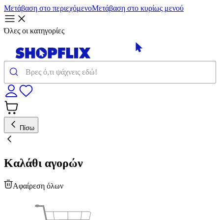
Μετάβαση στο περιεχόμενο
Μετάβαση στο κυρίως μενού
Όλες οι κατηγορίες
Πίσω
Καλάθι αγορών
Αφαίρεση όλων