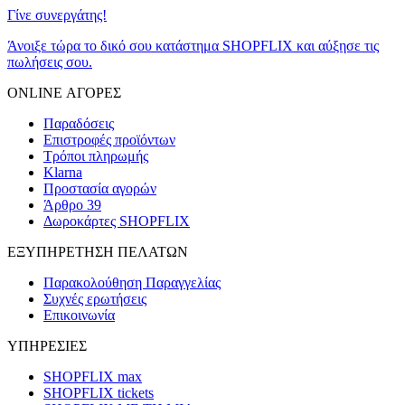
Γίνε συνεργάτης!
Άνοιξε τώρα το δικό σου κατάστημα SHOPFLIX και αύξησε τις
πωλήσεις σου.
ONLINE ΑΓΟΡΕΣ
Παραδόσεις
Επιστροφές προϊόντων
Τρόποι πληρωμής
Klarna
Προστασία αγορών
Άρθρο 39
Δωροκάρτες SHOPFLIX
ΕΞΥΠΗΡΕΤΗΣΗ ΠΕΛΑΤΩΝ
Παρακολούθηση Παραγγελίας
Συχνές ερωτήσεις
Επικοινωνία
ΥΠΗΡΕΣΙΕΣ
SHOPFLIX max
SHOPFLIX tickets