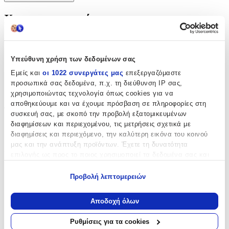
Χαρακτηριστικά
Φύλο
:
Αγόρι
Υπεύθυνη χρήση των δεδομένων σας
Εμείς και
οι 1022 συνεργάτες μας
επεξεργαζόμαστε
Χρώμα
:
προσωπικά σας δεδομένα, π.χ. τη διεύθυνση IP σας,
Τιρκουάζ
χρησιμοποιώντας τεχνολογία όπως cookies για να
αποθηκεύουμε και να έχουμε πρόσβαση σε πληροφορίες στη
Τεμάχια
:
συσκευή σας, με σκοπό την προβολή εξατομικευμένων
διαφημίσεων και περιεχομένου, τις μετρήσεις σχετικά με
5
διαφημίσεις και περιεχόμενο, την καλύτερη εικόνα του κοινού
μας και την ανάπτυξη προϊόντων. Έχετε τη δυνατότητα
τμχ
Περιεχόμενα
:
επιλογής ως προς το ποιος χρησιμοποιεί τα δεδομένα σας και
για ποιους σκοπούς.
Εσώρουχο
Προβολή λεπτομερειών
Εάν μας επιτρέπετε, θα θέλαμε επίσης:
Πετσέτα
Να συλλέξουμε πληροφορίες σχετικά με τη γεωγραφική
Αποδοχή όλων
Σεντόνι
σας τοποθεσία, οι οποίες μπορεί να είναι ακριβείς σε
απόσταση μερικών μέτρων
Ρυθμίσεις για τα cookies
Κατασκευαστής
:
Να αναγνωρίσουμε τη συσκευή σας σαρώνοντας ενεργά