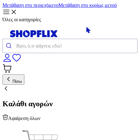
Μετάβαση στο περιεχόμενο
Μετάβαση στο κυρίως μενού
Όλες οι κατηγορίες
Πίσω
Καλάθι αγορών
Αφαίρεση όλων