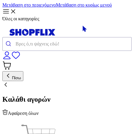
Μετάβαση στο περιεχόμενο
Μετάβαση στο κυρίως μενού
Όλες οι κατηγορίες
Πίσω
Καλάθι αγορών
Αφαίρεση όλων