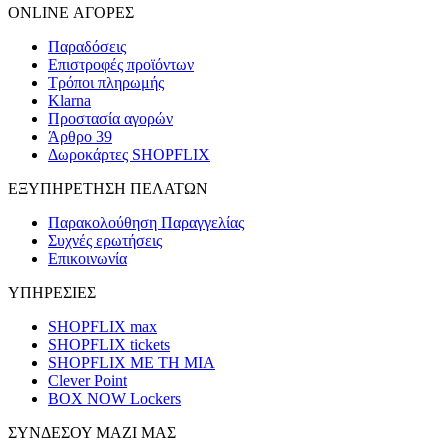
ONLINE ΑΓΟΡΕΣ
Παραδόσεις
Επιστροφές προϊόντων
Τρόποι πληρωμής
Klarna
Προστασία αγορών
Άρθρο 39
Δωροκάρτες SHOPFLIX
ΕΞΥΠΗΡΕΤΗΣΗ ΠΕΛΑΤΩΝ
Παρακολούθηση Παραγγελίας
Συχνές ερωτήσεις
Επικοινωνία
ΥΠΗΡΕΣΙΕΣ
SHOPFLIX max
SHOPFLIX tickets
SHOPFLIX ΜΕ ΤΗ ΜΙΑ
Clever Point
BOX NOW Lockers
ΣΥΝΔΕΣΟΥ ΜΑΖΙ ΜΑΣ