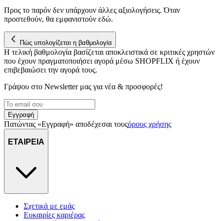
για να αποθηκεύουμε και να έχουμε πρόσβαση σε πληροφορίες
Προς το παρόν δεν υπάρχουν άλλες αξιολογήσεις. Όταν
στη συσκευή σας, με σκοπό την προβολή εξατομικευμένων
προστεθούν, θα εμφανιστούν εδώ.
διαφημίσεων και περιεχομένου, τις μετρήσεις σχετικά με
διαφημίσεις και περιεχόμενο, την καλύτερη εικόνα του κοινού
Πώς υπολογίζεται η βαθμολογία
μας και την ανάπτυξη προϊόντων. Επίσης, κοινοποιούμε
Η τελική βαθμολογία βασίζεται αποκλειστικά σε κριτικές χρηστών
πληροφορίες σχετικά με την από μέρους σας χρήση της
που έχουν πραγματοποιήσει αγορά μέσω SHOPFLIX ή έχουν
τοποθεσίας μας στους συνεργάτες μέσων κοινωνικής
επιβεβαιώσει την αγορά τους.
δικτύωσης, διαφημίσεων και ανάλυσης.
Γράψου στο Νewsletter μας για νέα & προσφορές!
Εγγραφή
Πατώντας «Εγγραφή» αποδέχεσαι τους
όρους χρήσης
ΕΤΑΙΡΕΙΑ
Σχετικά με εμάς
Ευκαιρίες καριέρας