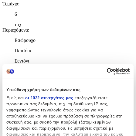
Τεμάχια
:
6
τμχ
Περιεχόμενα
:
Εσώρουχο
Πετσέτα
Σεντόνι
Κατασκευαστής
:
New Life
Υπεύθυνη χρήση των δεδομένων σας
Χαρακτηριστικά
Εμείς και
οι 1022 συνεργάτες μας
επεξεργαζόμαστε
προσωπικά σας δεδομένα, π.χ. τη διεύθυνση IP σας,
+
χρησιμοποιώντας τεχνολογία όπως cookies για να
αποθηκεύουμε και να έχουμε πρόσβαση σε πληροφορίες στη
Χαρακτηριστικά
συσκευή σας, με σκοπό την προβολή εξατομικευμένων
διαφημίσεων και περιεχομένου, τις μετρήσεις σχετικά με
Φύλο
:
διαφημίσεις και περιεχόμενο, την καλύτερη εικόνα του κοινού