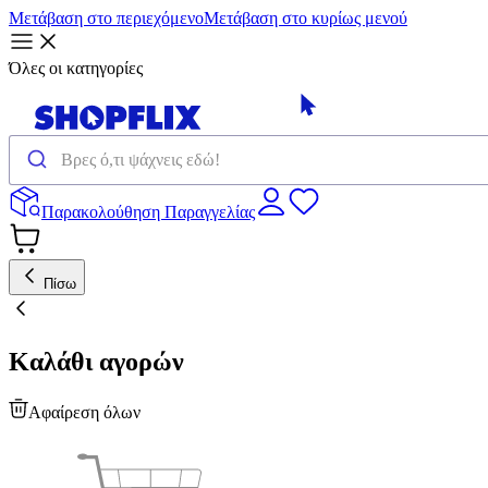
Μετάβαση στο περιεχόμενο
Μετάβαση στο κυρίως μενού
Όλες οι κατηγορίες
Παρακολούθηση Παραγγελίας
Πίσω
Καλάθι αγορών
Αφαίρεση όλων