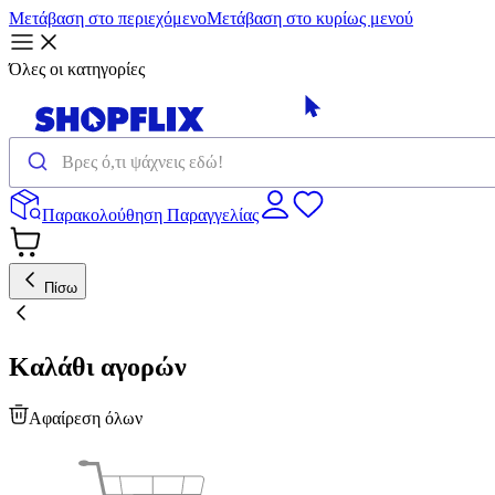
Μετάβαση στο περιεχόμενο
Μετάβαση στο κυρίως μενού
Όλες οι κατηγορίες
Παρακολούθηση Παραγγελίας
Πίσω
Καλάθι αγορών
Αφαίρεση όλων