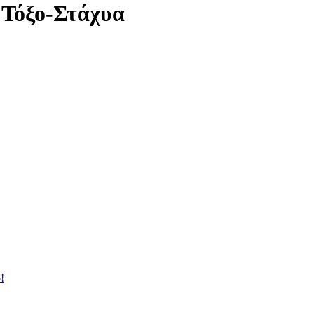
 Τόξο-Στάχυα
!