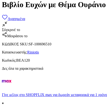
Βιβλίο Ευχών με Θέμα Ουράνιο
Αγαπημένα
Σύγκρινέ το
Μοιράσου το
ΚΩΔΙΚΟΣ SKU
:
SF-100696510
Κατασκευαστής
:
Riniotis
Κωδικός
:
BEA120
Δες όλα τα χαρακτηριστικά
Γίνε μέλος στο SHOPFLIX max για δωρεάν μεταφορικά για 1 χρόνο