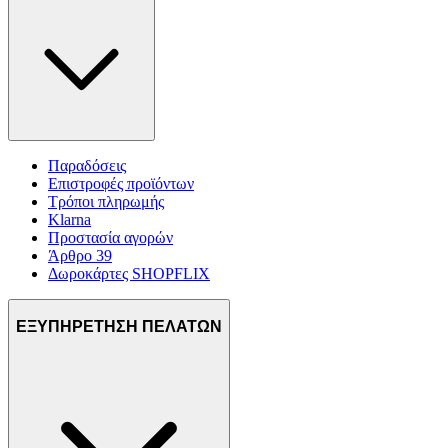
Παραδόσεις
Επιστροφές προϊόντων
Τρόποι πληρωμής
Klarna
Προστασία αγορών
Άρθρο 39
Δωροκάρτες SHOPFLIX
ΕΞΥΠΗΡΕΤΗΣΗ ΠΕΛΑΤΩΝ