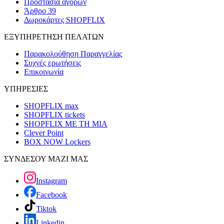
Προστασία αγορών
Άρθρο 39
Δωροκάρτες SHOPFLIX
ΕΞΥΠΗΡΕΤΗΣΗ ΠΕΛΑΤΩΝ
Παρακολούθηση Παραγγελίας
Συχνές ερωτήσεις
Επικοινωνία
ΥΠΗΡΕΣΙΕΣ
SHOPFLIX max
SHOPFLIX tickets
SHOPFLIX ΜΕ ΤΗ ΜΙΑ
Clever Point
BOX NOW Lockers
ΣΥΝΔΕΣΟΥ ΜΑΖΙ ΜΑΣ
Instagram
Facebook
Tiktok
Linkedin