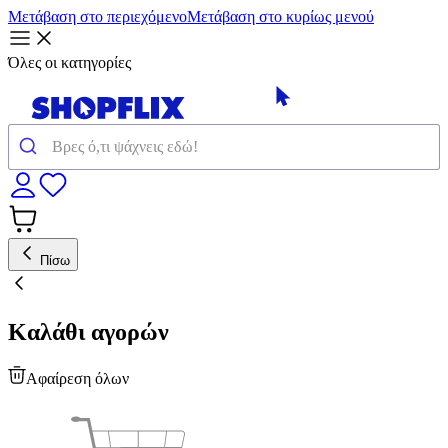
Μετάβαση στο περιεχόμενο
Μετάβαση στο κυρίως μενού
Όλες οι κατηγορίες
Πίσω
Καλάθι αγορών
Αφαίρεση όλων