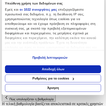
Υπεύθυνη χρήση των δεδομένων σας
Θέμα
:
Εμείς και
οι 1022 συνεργάτες μας
επεξεργαζόμαστε
προσωπικά σας δεδομένα, π.χ. τη διεύθυνση IP σας,
Αυτοκίνητα
χρησιμοποιώντας τεχνολογία όπως cookies για να
Τύπος
:
αποθηκεύουμε και να έχουμε πρόσβαση σε πληροφορίες στη
συσκευή σας, με σκοπό την προβολή εξατομικευμένων
Μπρελόκ
διαφημίσεων και περιεχομένου, τις μετρήσεις σχετικά με
διαφημίσεις και περιεχόμενο, την καλύτερη εικόνα του κοινού
Χρώμα
:
μας και την ανάπτυξη προϊόντων. Έχετε τη δυνατότητα
Μαύρο
επιλογής ως προς το ποιος χρησιμοποιεί τα δεδομένα σας και
για ποιους σκοπούς.
Κατασκευαστής
:
Προβολή λεπτομερειών
Εάν μας επιτρέπετε, θα θέλαμε επίσης:
OEM
Να συλλέξουμε πληροφορίες σχετικά με τη γεωγραφική
Αποδοχή όλων
σας τοποθεσία, οι οποίες μπορεί να είναι ακριβείς σε
Αξιολογήσεις
απόσταση μερικών μέτρων
Ρυθμίσεις για τα cookies
Να αναγνωρίσουμε τη συσκευή σας σαρώνοντας ενεργά
Προς το παρόν δεν υπάρχουν άλλες αξιολογήσεις. Όταν
για συγκεκριμένα χαρακτηριστικά (δακτυλικό αποτύπωμα)
προστεθούν, θα εμφανιστούν εδώ.
Άρνηση
Μάθετε περισσότερα σχετικά με τον τρόπο επεξεργασίας των
προσωπικών σας δεδομένων και καθορίστε τις προτιμήσεις σας
Πώς υπολογίζεται η βαθμολογία
στην
ενότητα “Λεπτομέρειες”
. Μπορείτε να αλλάξετε ή να
Η τελική βαθμολογία βασίζεται αποκλειστικά σε κριτικές χρηστών
ανακαλέσετε τη συγκατάθεσή σας ανά πάσα στιγμή από τη