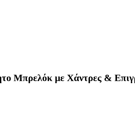
ητο Μπρελόκ με Χάντρες & Επι