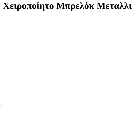
o Χειροποίητο Μπρελόκ Μεταλλι
!