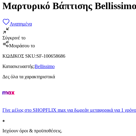
Μαρτυρικό Βάπτισης Bellissim
Αγαπημένα
Σύγκρινέ το
Μοιράσου το
ΚΩΔΙΚΟΣ SKU
:
SF-100658686
Κατασκευαστής
:
Bellissimo
Δες όλα τα χαρακτηριστικά
Γίνε μέλος στο SHOPFLIX max για δωρεάν μεταφορικά για 1 χρόνο
Ισχύουν όροι & προϋποθέσεις.