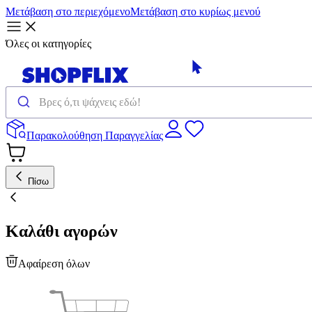
Μετάβαση στο περιεχόμενο
Μετάβαση στο κυρίως μενού
Όλες οι κατηγορίες
Παρακολούθηση Παραγγελίας
Πίσω
Καλάθι αγορών
Αφαίρεση όλων