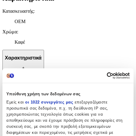
Κατασκευαστής
:
OEM
Χρώμα
:
Καφέ
Χαρακτηριστικά
+
Χαρακτηριστικά
Κατασκευαστής
:
Υπεύθυνη χρήση των δεδομένων σας
Εμείς και
οι 1022 συνεργάτες μας
επεξεργαζόμαστε
OEM
προσωπικά σας δεδομένα, π.χ. τη διεύθυνση IP σας,
χρησιμοποιώντας τεχνολογία όπως cookies για να
Χρώμα
:
αποθηκεύουμε και να έχουμε πρόσβαση σε πληροφορίες στη
Καφέ
συσκευή σας, με σκοπό την προβολή εξατομικευμένων
διαφημίσεων και περιεχομένου, τις μετρήσεις σχετικά με