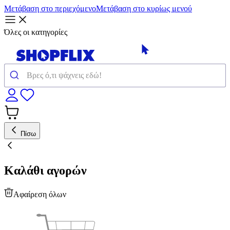
Μετάβαση στο περιεχόμενο
Μετάβαση στο κυρίως μενού
Όλες οι κατηγορίες
Πίσω
Καλάθι αγορών
Αφαίρεση όλων