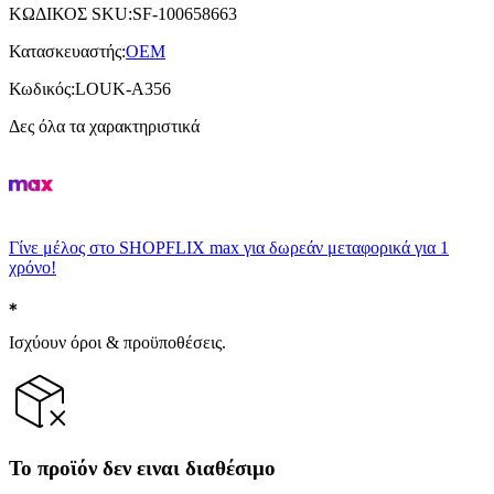
ΚΩΔΙΚΟΣ SKU
:
SF-100658663
Κατασκευαστής
:
OEM
Κωδικός
:
LOUK-A356
Δες όλα τα χαρακτηριστικά
Γίνε μέλος στο SHOPFLIX max για δωρεάν μεταφορικά για 1
χρόνο!
Ισχύουν όροι & προϋποθέσεις.
Το προϊόν δεν ειναι διαθέσιμο