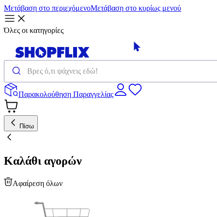
Μετάβαση στο περιεχόμενο
Μετάβαση στο κυρίως μενού
Όλες οι κατηγορίες
Παρακολούθηση Παραγγελίας
Πίσω
Καλάθι αγορών
Αφαίρεση όλων