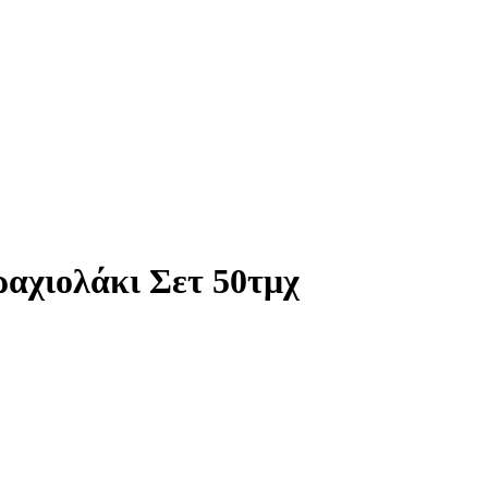
αχιολάκι Σετ 50τμχ