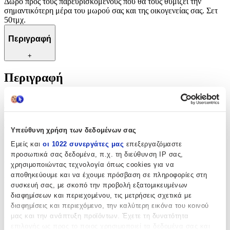
Δώρο προς τους παρευρισκόμενους που θα τους θυμίζει την
σημαντικότερη μέρα του μωρού σας και της οικογενείας σας. Σετ
50τμχ.
Περιγραφή
+
Περιγραφή
Μαρτυρικά βάπτισης ευφάνταστα και περίτεχνα φτιαγμένα για να
ταιριάζουν με τη θεματική διακόσμηση της βάπτισης σας. Ένα
Δώρο προς τους παρευρισκόμενους που θα τους θυμίζει την
σημαντικότερη μέρα του μωρού σας και της οικογενείας σας. Σετ
Υπεύθυνη χρήση των δεδομένων σας
50τμχ.
Εμείς και
οι 1022 συνεργάτες μας
επεξεργαζόμαστε
προσωπικά σας δεδομένα, π.χ. τη διεύθυνση IP σας,
Χαρακτηριστικά
χρησιμοποιώντας τεχνολογία όπως cookies για να
αποθηκεύουμε και να έχουμε πρόσβαση σε πληροφορίες στη
Κατασκευαστής
:
συσκευή σας, με σκοπό την προβολή εξατομικευμένων
διαφημίσεων και περιεχομένου, τις μετρήσεις σχετικά με
Bellissimo
διαφημίσεις και περιεχόμενο, την καλύτερη εικόνα του κοινού
Χρώμα
:
μας και την ανάπτυξη προϊόντων. Έχετε τη δυνατότητα
επιλογής ως προς το ποιος χρησιμοποιεί τα δεδομένα σας και