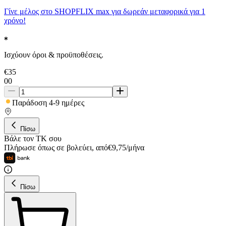
Γίνε μέλος στο SHOPFLIX max για δωρεάν μεταφορικά για 1
χρόνο!
Ισχύουν όροι & προϋποθέσεις.
€
35
00
Παράδοση 4-9 ημέρες
Πίσω
Βάλε τον ΤΚ σου
Πλήρωσε όπως σε βολεύει
,
από
€
9,75
/
μήνα
Πίσω