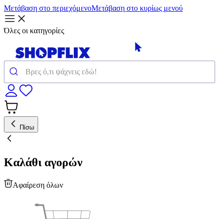
Μετάβαση στο περιεχόμενο
Μετάβαση στο κυρίως μενού
Όλες οι κατηγορίες
Πίσω
Καλάθι αγορών
Αφαίρεση όλων