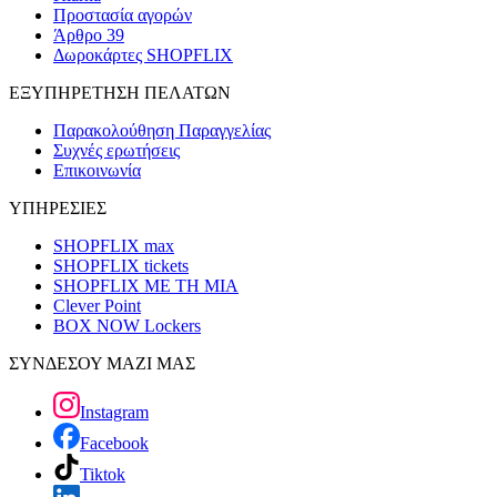
Προστασία αγορών
Άρθρο 39
Δωροκάρτες SHOPFLIX
ΕΞΥΠΗΡΕΤΗΣΗ ΠΕΛΑΤΩΝ
Παρακολούθηση Παραγγελίας
Συχνές ερωτήσεις
Επικοινωνία
ΥΠΗΡΕΣΙΕΣ
SHOPFLIX max
SHOPFLIX tickets
SHOPFLIX ΜΕ ΤΗ ΜΙΑ
Clever Point
BOX NOW Lockers
ΣΥΝΔΕΣΟΥ ΜΑΖΙ ΜΑΣ
Instagram
Facebook
Tiktok