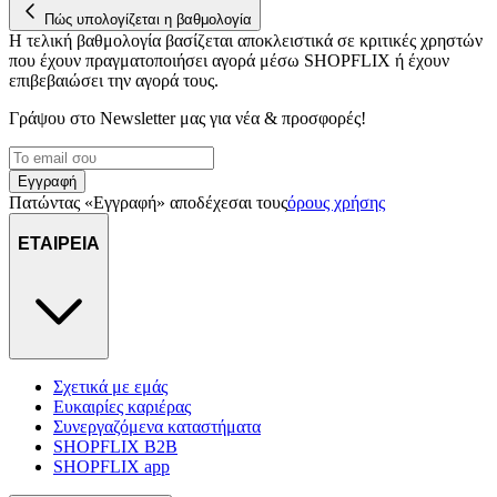
Πώς υπολογίζεται η βαθμολογία
διαφημίσεων και περιεχομένου, τις μετρήσεις σχετικά με
Η τελική βαθμολογία βασίζεται αποκλειστικά σε κριτικές χρηστών
διαφημίσεις και περιεχόμενο, την καλύτερη εικόνα του κοινού
που έχουν πραγματοποιήσει αγορά μέσω SHOPFLIX ή έχουν
μας και την ανάπτυξη προϊόντων. Επίσης, κοινοποιούμε
επιβεβαιώσει την αγορά τους.
πληροφορίες σχετικά με την από μέρους σας χρήση της
τοποθεσίας μας στους συνεργάτες μέσων κοινωνικής
Γράψου στο Νewsletter μας για νέα & προσφορές!
δικτύωσης, διαφημίσεων και ανάλυσης.
Εγγραφή
Πατώντας «Εγγραφή» αποδέχεσαι τους
όρους χρήσης
ΕΤΑΙΡΕΙΑ
Σχετικά με εμάς
Ευκαιρίες καριέρας
Συνεργαζόμενα καταστήματα
SHOPFLIX B2B
SHOPFLIX app