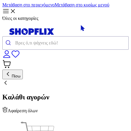
Μετάβαση στο περιεχόμενο
Μετάβαση στο κυρίως μενού
Όλες οι κατηγορίες
Πίσω
Καλάθι αγορών
Αφαίρεση όλων