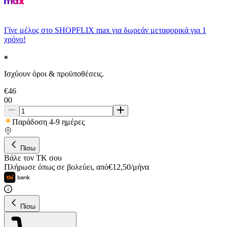
Γίνε μέλος στο SHOPFLIX max για δωρεάν μεταφορικά για 1
χρόνο!
Ισχύουν όροι & προϋποθέσεις.
€
46
00
Παράδοση 4-9 ημέρες
Πίσω
Βάλε τον ΤΚ σου
Πλήρωσε όπως σε βολεύει
,
από
€
12,50
/
μήνα
Πίσω