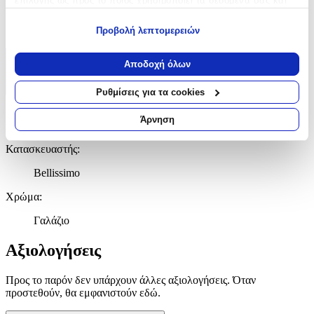
επιλογής ως προς το ποιος χρησιμοποιεί τα δεδομένα σας και
Χρώμα
:
για ποιους σκοπούς.
Γαλάζιο
Προβολή λεπτομερειών
Εάν μας επιτρέπετε, θα θέλαμε επίσης:
Να συλλέξουμε πληροφορίες σχετικά με τη γεωγραφική
Αποδοχή όλων
Χαρακτηριστικά
σας τοποθεσία, οι οποίες μπορεί να είναι ακριβείς σε
απόσταση μερικών μέτρων
+
Ρυθμίσεις για τα cookies
Να αναγνωρίσουμε τη συσκευή σας σαρώνοντας ενεργά
για συγκεκριμένα χαρακτηριστικά (δακτυλικό αποτύπωμα)
Χαρακτηριστικά
Άρνηση
Μάθετε περισσότερα σχετικά με τον τρόπο επεξεργασίας των
προσωπικών σας δεδομένων και καθορίστε τις προτιμήσεις σας
Κατασκευαστής
:
στην
ενότητα “Λεπτομέρειες”
. Μπορείτε να αλλάξετε ή να
Bellissimo
ανακαλέσετε τη συγκατάθεσή σας ανά πάσα στιγμή από τη
Δήλωση Cookies.
Χρώμα
:
Χρησιμοποιούμε cookies ώστε η τοποθεσία μας να λειτουργεί
Γαλάζιο
σωστά, να εξατομικεύουμε περιεχόμενο και διαφημίσεις, να
παρέχουμε λειτουργίες μέσων κοινωνικής δικτύωσης και να
Αξιολογήσεις
αναλύουμε την κυκλοφορία μας. Εμείς και οι 1022 συνεργάτες
μας επεξεργαζόμαστε προσωπικά σας δεδομένα, π.χ. τη
Προς το παρόν δεν υπάρχουν άλλες αξιολογήσεις. Όταν
διεύθυνση IP σας, χρησιμοποιώντας τεχνολογία όπως cookies
προστεθούν, θα εμφανιστούν εδώ.
για να αποθηκεύουμε και να έχουμε πρόσβαση σε πληροφορίες
στη συσκευή σας, με σκοπό την προβολή εξατομικευμένων