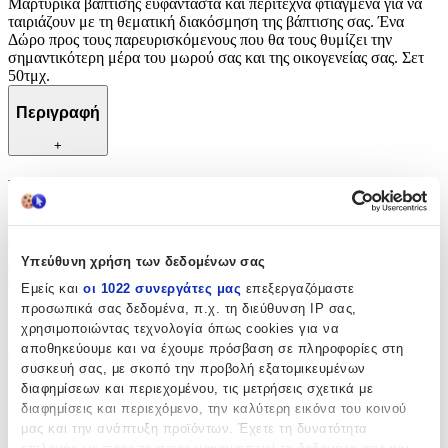
Μαρτυρικά βάπτισης ευφάνταστα και περίτεχνα φτιαγμένα για να
ταιριάζουν με τη θεματική διακόσμηση της βάπτισης σας. Ένα
Δώρο προς τους παρευρισκόμενους που θα τους θυμίζει την
σημαντικότερη μέρα του μωρού σας και της οικογενείας σας. Σετ
50τμχ.
Περιγραφή
+
Περιγραφή
Μαρτυρικά βάπτισης ευφάνταστα και περίτεχνα φτιαγμένα για να
ταιριάζουν με τη θεματική διακόσμηση της βάπτισης σας. Ένα
Υπεύθυνη χρήση των δεδομένων σας
Δώρο προς τους παρευρισκόμενους που θα τους θυμίζει την
σημαντικότερη μέρα του μωρού σας και της οικογενείας σας. Σετ
Εμείς και
οι 1022 συνεργάτες μας
επεξεργαζόμαστε
50τμχ.
προσωπικά σας δεδομένα, π.χ. τη διεύθυνση IP σας,
χρησιμοποιώντας τεχνολογία όπως cookies για να
Χαρακτηριστικά
αποθηκεύουμε και να έχουμε πρόσβαση σε πληροφορίες στη
συσκευή σας, με σκοπό την προβολή εξατομικευμένων
Κατασκευαστής
:
διαφημίσεων και περιεχομένου, τις μετρήσεις σχετικά με
διαφημίσεις και περιεχόμενο, την καλύτερη εικόνα του κοινού
Bellissimo
μας και την ανάπτυξη προϊόντων. Έχετε τη δυνατότητα