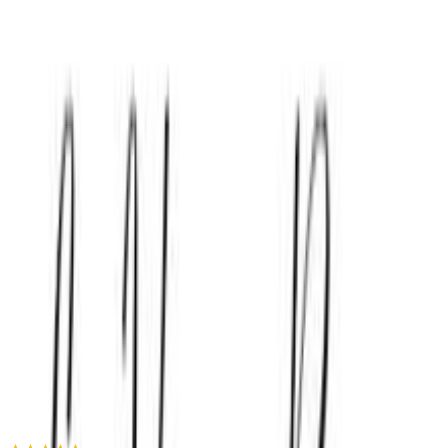
Προσθήκη στο καλάθι
Αγορά από
La Vie en Rose
4.94
(
25
)
Δες άλλο
1
κατάστημα
Αγαπημένα
Σύγκρινέ το
Μοιράσου το
Καταστήματα
La Vie en Rose