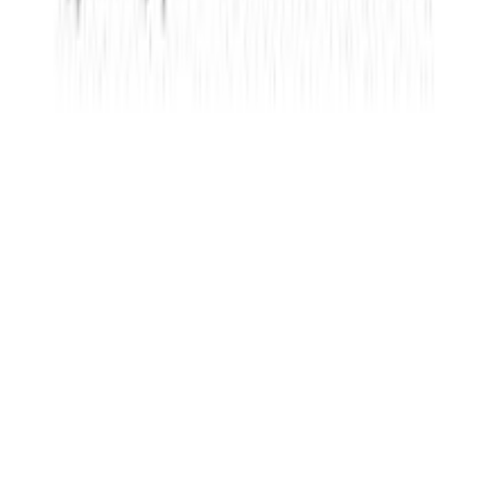
διαφημίσεων και περιεχομένου, τις μετρήσεις σχετικά με
Μπεζ
διαφημίσεις και περιεχόμενο, την καλύτερη εικόνα του κοινού
μας και την ανάπτυξη προϊόντων. Επίσης, κοινοποιούμε
πληροφορίες σχετικά με την από μέρους σας χρήση της
Χαρακτηριστικά
τοποθεσίας μας στους συνεργάτες μέσων κοινωνικής
+
δικτύωσης, διαφημίσεων και ανάλυσης.
Χαρακτηριστικά
Κατασκευαστής
:
Bellissimo
Χρώμα
:
Μπεζ
Αξιολογήσεις
Προς το παρόν δεν υπάρχουν άλλες αξιολογήσεις. Όταν
προστεθούν, θα εμφανιστούν εδώ.
Πώς υπολογίζεται η βαθμολογία