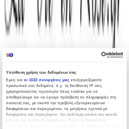
0.00
(
0
)
Παράδοση 4-9 ημέρες
Βάλε τον ΤΚ σου για να μάθεις εκτιμώμενο κόστος και
ημερομηνία παράδοσης
Πίσω
€
34
00
Υπεύθυνη χρήση των δεδομένων σας
Εμείς και
οι 1022 συνεργάτες μας
επεξεργαζόμαστε
προσωπικά σας δεδομένα, π.χ. τη διεύθυνση IP σας,
χρησιμοποιώντας τεχνολογία όπως cookies για να
αποθηκεύουμε και να έχουμε πρόσβαση σε πληροφορίες στη
Προσθήκη στο καλάθι
συσκευή σας, με σκοπό την προβολή εξατομικευμένων
διαφημίσεων και περιεχομένου, τις μετρήσεις σχετικά με
Περιγραφή
διαφημίσεις και περιεχόμενο, την καλύτερη εικόνα του κοινού
μας και την ανάπτυξη προϊόντων. Έχετε τη δυνατότητα
Μαρτυρικά βάπτισης ευφάνταστα και περίτεχνα φτιαγμένα για να
επιλογής ως προς το ποιος χρησιμοποιεί τα δεδομένα σας και