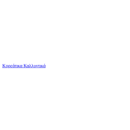
Το καλάθι είναι άδειο
Όλες οι κατηγορίες
Κορεάτικα Καλλυντικά
Ψάχνεις για δροσιά;
Μαρτυρικό Βάπτισης Bellissimo Χειροποίητο Βρα...