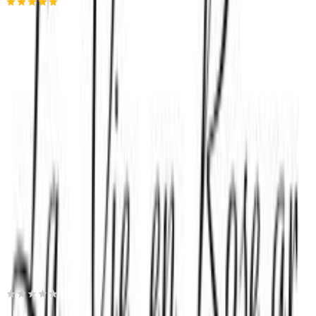
4.94
(
25
)
Παράδοση 4-9 ημέρες
Βάλε τον ΤΚ σου για να μάθεις εκτιμώμενο κόστος και
ημερομηνία παράδοσης
Πίσω
€
29
99
Προσθήκη στο καλάθι
Estelle Weddings