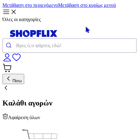
Μετάβαση στο περιεχόμενο
Μετάβαση στο κυρίως μενού
Όλες οι κατηγορίες
Πίσω
Καλάθι αγορών
Αφαίρεση όλων