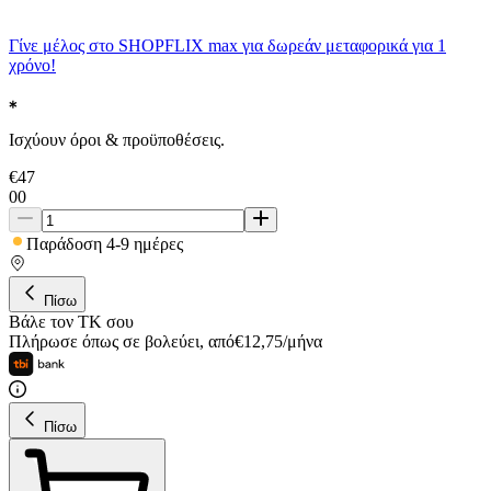
Γίνε μέλος στο SHOPFLIX max για δωρεάν μεταφορικά για 1
χρόνο!
Ισχύουν όροι & προϋποθέσεις.
€
47
00
Παράδοση 4-9 ημέρες
Πίσω
Βάλε τον ΤΚ σου
Πλήρωσε όπως σε βολεύει
,
από
€
12,75
/
μήνα
Πίσω