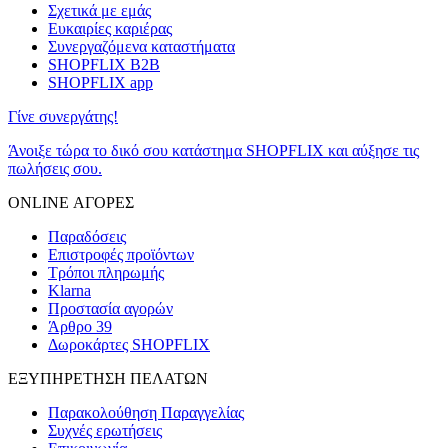
Σχετικά με εμάς
Ευκαιρίες καριέρας
Συνεργαζόμενα καταστήματα
SHOPFLIX B2B
SHOPFLIX app
Γίνε συνεργάτης!
Άνοιξε τώρα το δικό σου κατάστημα SHOPFLIX και αύξησε τις
πωλήσεις σου.
ONLINE ΑΓΟΡΕΣ
Παραδόσεις
Επιστροφές προϊόντων
Τρόποι πληρωμής
Klarna
Προστασία αγορών
Άρθρο 39
Δωροκάρτες SHOPFLIX
ΕΞΥΠΗΡΕΤΗΣΗ ΠΕΛΑΤΩΝ
Παρακολούθηση Παραγγελίας
Συχνές ερωτήσεις