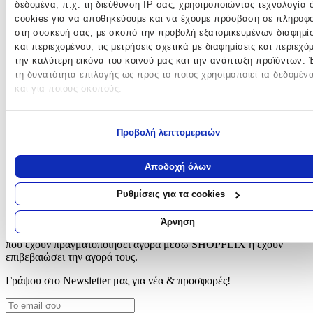
δεδομένα, π.χ. τη διεύθυνση IP σας, χρησιμοποιώντας τεχνολογία
Χαρακτηριστικά
cookies για να αποθηκεύουμε και να έχουμε πρόσβαση σε πληροφο
+
στη συσκευή σας, με σκοπό την προβολή εξατομικευμένων διαφημί
και περιεχομένου, τις μετρήσεις σχετικά με διαφημίσεις και περιεχό
Χαρακτηριστικά
την καλύτερη εικόνα του κοινού μας και την ανάπτυξη προϊόντων. 
τη δυνατότητα επιλογής ως προς το ποιος χρησιμοποιεί τα δεδομέν
και για ποιους σκοπούς.
Κατασκευαστής
:
OEM
Εάν μας επιτρέπετε, θα θέλαμε επίσης:
Προβολή λεπτομερειών
Να συλλέξουμε πληροφορίες σχετικά με τη γεωγραφική σας
Αξιολογήσεις
τοποθεσία, οι οποίες μπορεί να είναι ακριβείς σε απόσταση με
μέτρων
Αποδοχή όλων
Προς το παρόν δεν υπάρχουν άλλες αξιολογήσεις. Όταν
Να αναγνωρίσουμε τη συσκευή σας σαρώνοντας ενεργά για
προστεθούν, θα εμφανιστούν εδώ.
συγκεκριμένα χαρακτηριστικά (δακτυλικό αποτύπωμα)
Ρυθμίσεις για τα cookies
Μάθετε περισσότερα σχετικά με τον τρόπο επεξεργασίας των
Πώς υπολογίζεται η βαθμολογία
προσωπικών σας δεδομένων και καθορίστε τις προτιμήσεις σας στη
Άρνηση
Η τελική βαθμολογία βασίζεται αποκλειστικά σε κριτικές χρηστών
ενότητα “Λεπτομέρειες”
. Μπορείτε να αλλάξετε ή να ανακαλέσετε
που έχουν πραγματοποιήσει αγορά μέσω SHOPFLIX ή έχουν
συγκατάθεσή σας ανά πάσα στιγμή από τη Δήλωση Cookies.
επιβεβαιώσει την αγορά τους.
Χρησιμοποιούμε cookies ώστε η τοποθεσία μας να λειτουργεί σωστ
Γράψου στο Νewsletter μας για νέα & προσφορές!
εξατομικεύουμε περιεχόμενο και διαφημίσεις, να παρέχουμε λειτουρ
μέσων κοινωνικής δικτύωσης και να αναλύουμε την κυκλοφορία μα