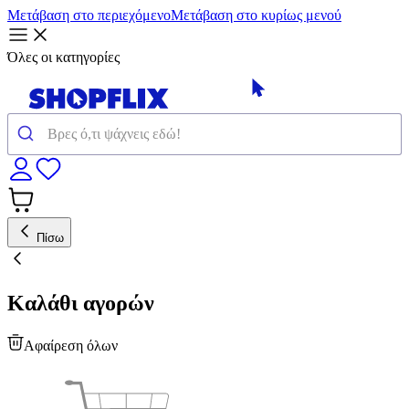
Μετάβαση στο περιεχόμενο
Μετάβαση στο κυρίως μενού
Όλες οι κατηγορίες
Πίσω
Καλάθι αγορών
Αφαίρεση όλων