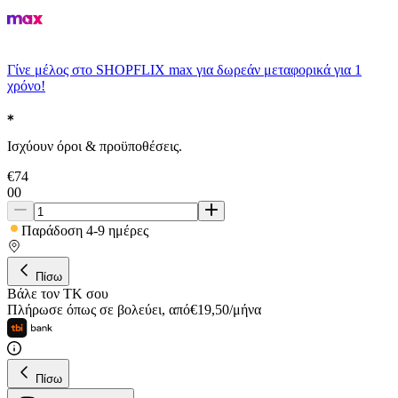
Γίνε μέλος στο SHOPFLIX max για δωρεάν μεταφορικά για 1
χρόνο!
Ισχύουν όροι & προϋποθέσεις.
€
74
00
Παράδοση 4-9 ημέρες
Πίσω
Βάλε τον ΤΚ σου
Πλήρωσε όπως σε βολεύει
,
από
€
19,50
/
μήνα
Πίσω