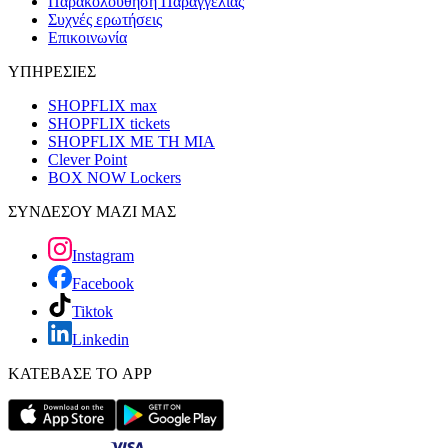
Παρακολούθηση Παραγγελίας
Συχνές ερωτήσεις
Επικοινωνία
ΥΠΗΡΕΣΙΕΣ
SHOPFLIX max
SHOPFLIX tickets
SHOPFLIX ΜΕ ΤΗ ΜΙΑ
Clever Point
BOX NOW Lockers
ΣΥΝΔΕΣΟΥ ΜΑΖΙ ΜΑΣ
Instagram
Facebook
Tiktok
Linkedin
ΚΑΤΕΒΑΣΕ ΤΟ APP