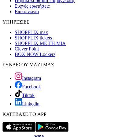
Παρακολούθηση Παραγγελίας
Συχνές ερωτήσεις
Επικοινωνία
ΥΠΗΡΕΣΙΕΣ
SHOPFLIX max
SHOPFLIX tickets
SHOPFLIX ΜΕ ΤΗ ΜΙΑ
Clever Point
BOX NOW Lockers
ΣΥΝΔΕΣΟΥ ΜΑΖΙ ΜΑΣ
Instagram
Facebook
Tiktok
Linkedin
ΚΑΤΕΒΑΣΕ ΤΟ APP