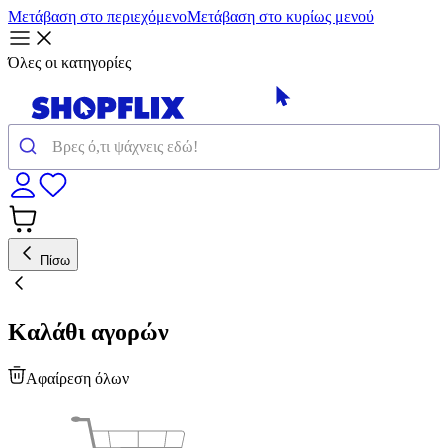
Μετάβαση στο περιεχόμενο
Μετάβαση στο κυρίως μενού
Όλες οι κατηγορίες
Πίσω
Καλάθι αγορών
Αφαίρεση όλων