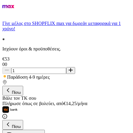
Γίνε μέλος στο SHOPFLIX max για δωρεάν μεταφορικά για 1
χρόνο!
Ισχύουν όροι & προϋποθέσεις.
€
53
00
Παράδοση 4-9 ημέρες
Πίσω
Βάλε τον ΤΚ σου
Πλήρωσε όπως σε βολεύει
,
από
€
14,25
/
μήνα
Πίσω