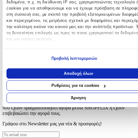
δεδομένα, π.χ. τη διεύθυνση IP σας, χρησιμοποιώντας τεχνολογία
Χαρακτηριστικά
cookies για να αποθηκεύουμε και να έχουμε πρόσβαση σε πληροφο
+
στη συσκευή σας, με σκοπό την προβολή εξατομικευμένων διαφημί
και περιεχομένου, τις μετρήσεις σχετικά με διαφημίσεις και περιεχό
Χαρακτηριστικά
την καλύτερη εικόνα του κοινού μας και την ανάπτυξη προϊόντων. 
τη δυνατότητα επιλογής ως προς το ποιος χρησιμοποιεί τα δεδομέν
και για ποιους σκοπούς.
Κατασκευαστής
:
OEM
Εάν μας επιτρέπετε, θα θέλαμε επίσης:
Προβολή λεπτομερειών
Να συλλέξουμε πληροφορίες σχετικά με τη γεωγραφική σας
Αξιολογήσεις
τοποθεσία, οι οποίες μπορεί να είναι ακριβείς σε απόσταση με
μέτρων
Αποδοχή όλων
Προς το παρόν δεν υπάρχουν άλλες αξιολογήσεις. Όταν
Να αναγνωρίσουμε τη συσκευή σας σαρώνοντας ενεργά για
προστεθούν, θα εμφανιστούν εδώ.
συγκεκριμένα χαρακτηριστικά (δακτυλικό αποτύπωμα)
Ρυθμίσεις για τα cookies
Μάθετε περισσότερα σχετικά με τον τρόπο επεξεργασίας των
Πώς υπολογίζεται η βαθμολογία
προσωπικών σας δεδομένων και καθορίστε τις προτιμήσεις σας στη
Άρνηση
Η τελική βαθμολογία βασίζεται αποκλειστικά σε κριτικές χρηστών
ενότητα “Λεπτομέρειες”
. Μπορείτε να αλλάξετε ή να ανακαλέσετε
που έχουν πραγματοποιήσει αγορά μέσω SHOPFLIX ή έχουν
συγκατάθεσή σας ανά πάσα στιγμή από τη Δήλωση Cookies.
επιβεβαιώσει την αγορά τους.
Χρησιμοποιούμε cookies ώστε η τοποθεσία μας να λειτουργεί σωστ
Γράψου στο Νewsletter μας για νέα & προσφορές!
εξατομικεύουμε περιεχόμενο και διαφημίσεις, να παρέχουμε λειτουρ
μέσων κοινωνικής δικτύωσης και να αναλύουμε την κυκλοφορία μα