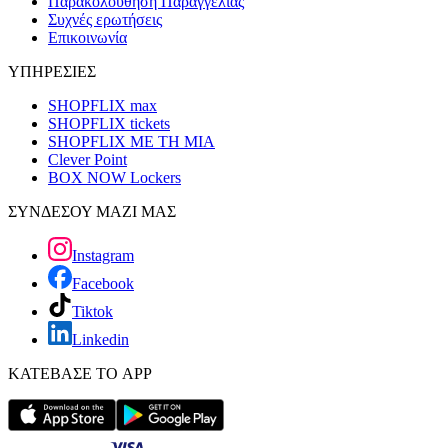
Παρακολούθηση Παραγγελίας
Συχνές ερωτήσεις
Επικοινωνία
ΥΠΗΡΕΣΙΕΣ
SHOPFLIX max
SHOPFLIX tickets
SHOPFLIX ΜΕ ΤΗ ΜΙΑ
Clever Point
BOX NOW Lockers
ΣΥΝΔΕΣΟΥ ΜΑΖΙ ΜΑΣ
Instagram
Facebook
Tiktok
Linkedin
ΚΑΤΕΒΑΣΕ ΤΟ APP