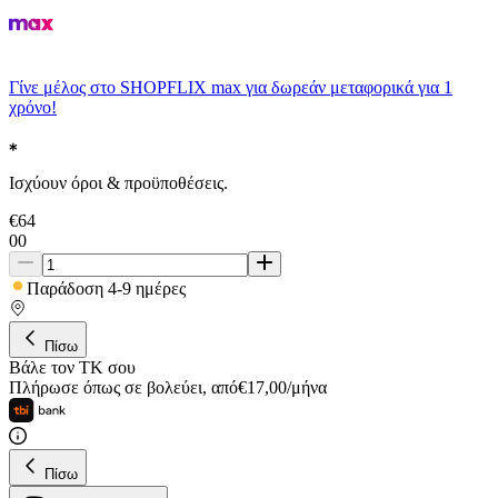
Γίνε μέλος στο SHOPFLIX max για δωρεάν μεταφορικά για 1
χρόνο!
Ισχύουν όροι & προϋποθέσεις.
€
64
00
Παράδοση 4-9 ημέρες
Πίσω
Βάλε τον ΤΚ σου
Πλήρωσε όπως σε βολεύει
,
από
€
17,00
/
μήνα
Πίσω