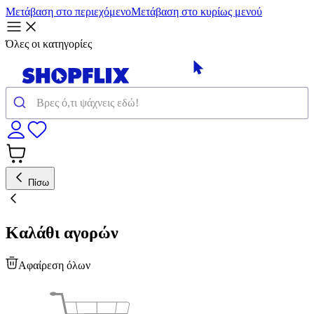
Μετάβαση στο περιεχόμενο
Μετάβαση στο κυρίως μενού
Όλες οι κατηγορίες
Πίσω
Καλάθι αγορών
Αφαίρεση όλων