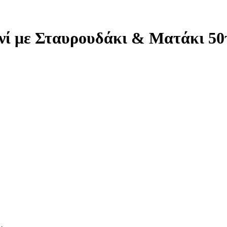
νί με Σταυρουδάκι & Ματάκι 5