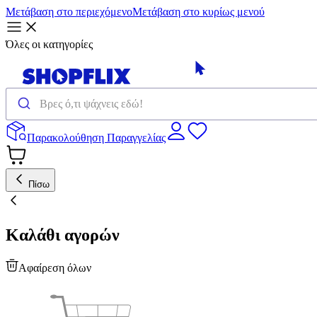
Μετάβαση στο περιεχόμενο
Μετάβαση στο κυρίως μενού
Όλες οι κατηγορίες
Παρακολούθηση Παραγγελίας
Πίσω
Καλάθι αγορών
Αφαίρεση όλων