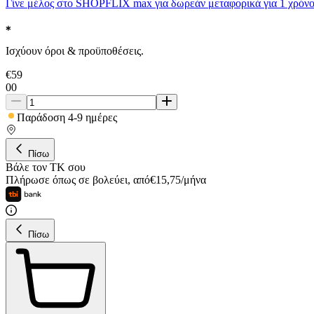
Γίνε μέλος στο SHOPFLIX max για δωρεάν μεταφορικά για 1 χρόνο
Ισχύουν όροι & προϋποθέσεις.
€
59
00
Παράδοση 4-9 ημέρες
Πίσω
Βάλε τον ΤΚ σου
Πλήρωσε όπως σε βολεύει
,
από
€
15,75
/
μήνα
Πίσω