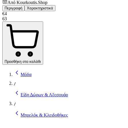
Από
Kourkoutis.Shop
Περιγραφή
Χαρακτηριστικά
€
4
63
Προσθήκη στο καλάθι
Μόδα
/
Είδη Δώρων & Αξεσουάρ
/
Μπρελόκ & Κλειδοθήκες