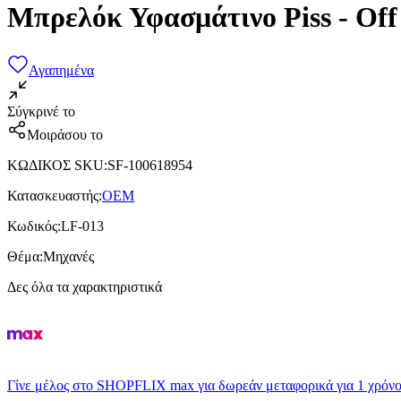
Μπρελόκ Υφασμάτινο Piss - Off
Αγαπημένα
Σύγκρινέ το
Μοιράσου το
ΚΩΔΙΚΟΣ SKU
:
SF-100618954
Κατασκευαστής
:
OEM
Κωδικός
:
LF-013
Θέμα
:
Μηχανές
Δες όλα τα χαρακτηριστικά
Γίνε μέλος στο SHOPFLIX max για δωρεάν μεταφορικά για 1 χρόνο