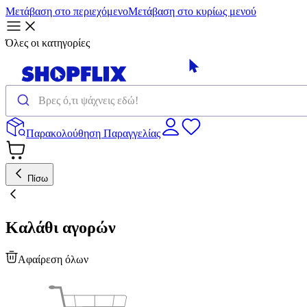
Μετάβαση στο περιεχόμενο
Μετάβαση στο κυρίως μενού
Όλες οι κατηγορίες
Παρακολούθηση Παραγγελίας
Πίσω
Καλάθι αγορών
Αφαίρεση όλων