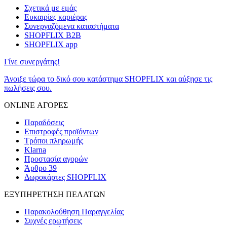
Σχετικά με εμάς
Ευκαιρίες καριέρας
Συνεργαζόμενα καταστήματα
SHOPFLIX B2B
SHOPFLIX app
Γίνε συνεργάτης!
Άνοιξε τώρα το δικό σου κατάστημα SHOPFLIX και αύξησε τις
πωλήσεις σου.
ONLINE ΑΓΟΡΕΣ
Παραδόσεις
Επιστροφές προϊόντων
Τρόποι πληρωμής
Klarna
Προστασία αγορών
Άρθρο 39
Δωροκάρτες SHOPFLIX
ΕΞΥΠΗΡΕΤΗΣΗ ΠΕΛΑΤΩΝ
Παρακολούθηση Παραγγελίας
Συχνές ερωτήσεις