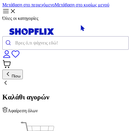
Μετάβαση στο περιεχόμενο
Μετάβαση στο κυρίως μενού
Όλες οι κατηγορίες
Πίσω
Καλάθι αγορών
Αφαίρεση όλων