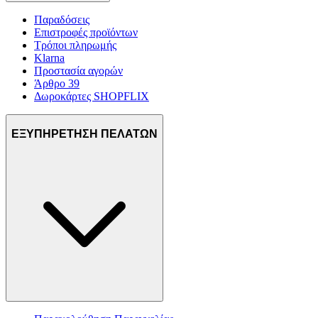
τοποθεσίας μας στους συνεργάτες μέσων κοινωνικής
Παραδόσεις
δικτύωσης, διαφημίσεων και ανάλυσης.
Επιστροφές προϊόντων
Τρόποι πληρωμής
Klarna
Προστασία αγορών
Άρθρο 39
Δωροκάρτες SHOPFLIX
ΕΞΥΠΗΡΕΤΗΣΗ ΠΕΛΑΤΩΝ