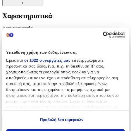
+
Χαρακτηριστικά
Κατασκευαστής
:
Morellato
Αξιολογήσεις
Υπεύθυνη χρήση των δεδομένων σας
Εμείς και
οι 1022 συνεργάτες μας
επεξεργαζόμαστε
Προς το παρόν δεν υπάρχουν άλλες αξιολογήσεις. Όταν
προσωπικά σας δεδομένα, π.χ. τη διεύθυνση IP σας,
προστεθούν, θα εμφανιστούν εδώ.
χρησιμοποιώντας τεχνολογία όπως cookies για να
αποθηκεύουμε και να έχουμε πρόσβαση σε πληροφορίες στη
Πώς υπολογίζεται η βαθμολογία
συσκευή σας, με σκοπό την προβολή εξατομικευμένων
Η τελική βαθμολογία βασίζεται αποκλειστικά σε κριτικές χρηστών
διαφημίσεων και περιεχομένου, τις μετρήσεις σχετικά με
που έχουν πραγματοποιήσει αγορά μέσω SHOPFLIX ή έχουν
διαφημίσεις και περιεχόμενο, την καλύτερη εικόνα του κοινού
επιβεβαιώσει την αγορά τους.
μας και την ανάπτυξη προϊόντων. Έχετε τη δυνατότητα
επιλογής ως προς το ποιος χρησιμοποιεί τα δεδομένα σας και
Γράψου στο Νewsletter μας για νέα & προσφορές!
για ποιους σκοπούς.
Προβολή λεπτομερειών
Εάν μας επιτρέπετε, θα θέλαμε επίσης:
Εγγραφή
Πατώντας «Εγγραφή» αποδέχεσαι τους
όρους χρήσης