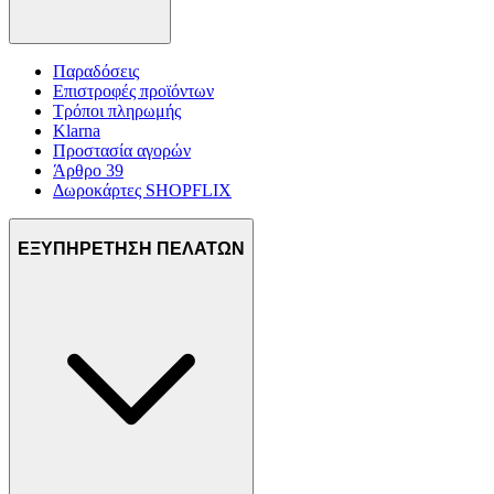
πληροφορίες σχετικά με την από μέρους σας χρήση της
τοποθεσίας μας στους συνεργάτες μέσων κοινωνικής
δικτύωσης, διαφημίσεων και ανάλυσης.
Παραδόσεις
Επιστροφές προϊόντων
Τρόποι πληρωμής
Klarna
Προστασία αγορών
Άρθρο 39
Δωροκάρτες SHOPFLIX
ΕΞΥΠΗΡΕΤΗΣΗ ΠΕΛΑΤΩΝ