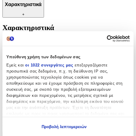
Χαρακτηριστικά
+
Χαρακτηριστικά
Κατασκευαστής
:
OEM
Υπεύθυνη χρήση των δεδομένων σας
Αξιολογήσεις
Εμείς και
οι 1022 συνεργάτες μας
επεξεργαζόμαστε
προσωπικά σας δεδομένα, π.χ. τη διεύθυνση IP σας,
Προς το παρόν δεν υπάρχουν άλλες αξιολογήσεις. Όταν
χρησιμοποιώντας τεχνολογία όπως cookies για να
προστεθούν, θα εμφανιστούν εδώ.
αποθηκεύουμε και να έχουμε πρόσβαση σε πληροφορίες στη
συσκευή σας, με σκοπό την προβολή εξατομικευμένων
διαφημίσεων και περιεχομένου, τις μετρήσεις σχετικά με
Πώς υπολογίζεται η βαθμολογία
διαφημίσεις και περιεχόμενο, την καλύτερη εικόνα του κοινού
Η τελική βαθμολογία βασίζεται αποκλειστικά σε κριτικές χρηστών
μας και την ανάπτυξη προϊόντων. Έχετε τη δυνατότητα
που έχουν πραγματοποιήσει αγορά μέσω SHOPFLIX ή έχουν
επιβεβαιώσει την αγορά τους.
επιλογής ως προς το ποιος χρησιμοποιεί τα δεδομένα σας και
για ποιους σκοπούς.
Γράψου στο Νewsletter μας για νέα & προσφορές!
Προβολή λεπτομερειών
Εάν μας επιτρέπετε, θα θέλαμε επίσης: