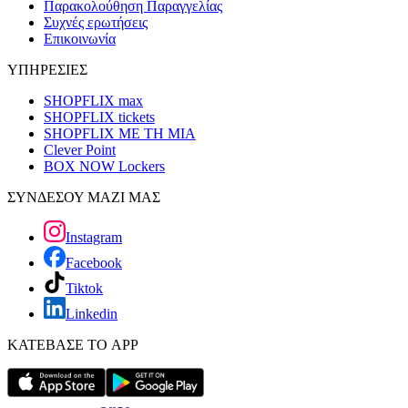
Παρακολούθηση Παραγγελίας
Συχνές ερωτήσεις
Επικοινωνία
ΥΠΗΡΕΣΙΕΣ
SHOPFLIX max
SHOPFLIX tickets
SHOPFLIX ΜΕ ΤΗ ΜΙΑ
Clever Point
BOX NOW Lockers
ΣΥΝΔΕΣΟΥ ΜΑΖΙ ΜΑΣ
Instagram
Facebook
Tiktok
Linkedin
ΚΑΤΕΒΑΣΕ ΤΟ APP