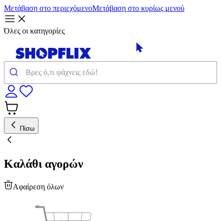
Μετάβαση στο περιεχόμενο
Μετάβαση στο κυρίως μενού
Όλες οι κατηγορίες
Πίσω
Καλάθι αγορών
Αφαίρεση όλων