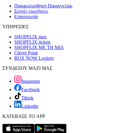
Παρακολούθηση Παραγγελίας
Συχνές ερωτήσεις
Επικοινωνία
ΥΠΗΡΕΣΙΕΣ
SHOPFLIX max
SHOPFLIX tickets
SHOPFLIX ΜΕ ΤΗ ΜΙΑ
Clever Point
BOX NOW Lockers
ΣΥΝΔΕΣΟΥ ΜΑΖΙ ΜΑΣ
Instagram
Facebook
Tiktok
Linkedin
ΚΑΤΕΒΑΣΕ ΤΟ APP