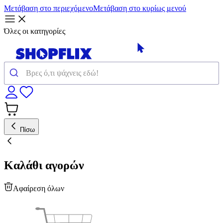
Μετάβαση στο περιεχόμενο
Μετάβαση στο κυρίως μενού
Όλες οι κατηγορίες
Πίσω
Καλάθι αγορών
Αφαίρεση όλων