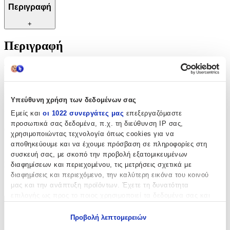
Περιγραφή
+
Περιγραφή
Τα Λούτρινα μπρελόκ Squishmallows αποτελούν μια χαρούμενη
και πρακτική προσθήκη στα κλειδιά σας ή στην τσάντα σας. W2
Wade Ο Λυκανθρωπος (JWSQ0172-5)
Υπεύθυνη χρήση των δεδομένων σας
Χαρακτηριστικά
Εμείς και
οι 1022 συνεργάτες μας
επεξεργαζόμαστε
προσωπικά σας δεδομένα, π.χ. τη διεύθυνση IP σας,
Θέμα
:
χρησιμοποιώντας τεχνολογία όπως cookies για να
αποθηκεύουμε και να έχουμε πρόσβαση σε πληροφορίες στη
Λούτρινα
συσκευή σας, με σκοπό την προβολή εξατομικευμένων
Κατασκευαστής
:
διαφημίσεων και περιεχομένου, τις μετρήσεις σχετικά με
διαφημίσεις και περιεχόμενο, την καλύτερη εικόνα του κοινού
Jazwares
μας και την ανάπτυξη προϊόντων. Έχετε τη δυνατότητα
επιλογής ως προς το ποιος χρησιμοποιεί τα δεδομένα σας και
για ποιους σκοπούς.
Χαρακτηριστικά
Προβολή λεπτομερειών
+
Εάν μας επιτρέπετε, θα θέλαμε επίσης: