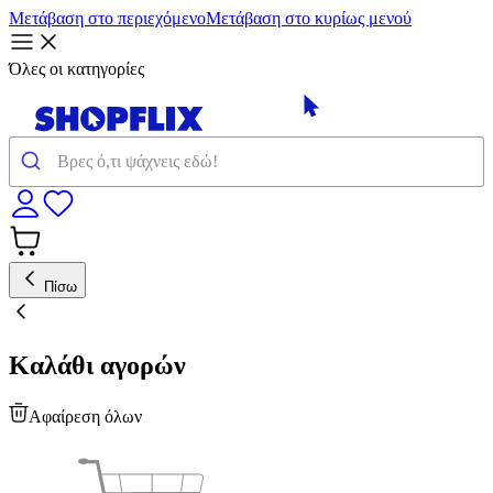
Μετάβαση στο περιεχόμενο
Μετάβαση στο κυρίως μενού
Όλες οι κατηγορίες
Πίσω
Καλάθι αγορών
Αφαίρεση όλων