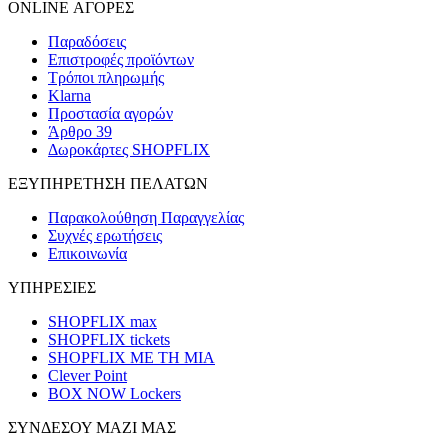
ONLINE ΑΓΟΡΕΣ
Παραδόσεις
Επιστροφές προϊόντων
Τρόποι πληρωμής
Klarna
Προστασία αγορών
Άρθρο 39
Δωροκάρτες SHOPFLIX
ΕΞΥΠΗΡΕΤΗΣΗ ΠΕΛΑΤΩΝ
Παρακολούθηση Παραγγελίας
Συχνές ερωτήσεις
Επικοινωνία
ΥΠΗΡΕΣΙΕΣ
SHOPFLIX max
SHOPFLIX tickets
SHOPFLIX ΜΕ ΤΗ ΜΙΑ
Clever Point
BOX NOW Lockers
ΣΥΝΔΕΣΟΥ ΜΑΖΙ ΜΑΣ