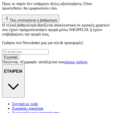
για να αποθηκεύουμε και να έχουμε πρόσβαση σε πληροφορίες
Προς το παρόν δεν υπάρχουν άλλες αξιολογήσεις. Όταν
στη συσκευή σας, με σκοπό την προβολή εξατομικευμένων
προστεθούν, θα εμφανιστούν εδώ.
διαφημίσεων και περιεχομένου, τις μετρήσεις σχετικά με
διαφημίσεις και περιεχόμενο, την καλύτερη εικόνα του κοινού
Πώς υπολογίζεται η βαθμολογία
μας και την ανάπτυξη προϊόντων. Επίσης, κοινοποιούμε
Η τελική βαθμολογία βασίζεται αποκλειστικά σε κριτικές χρηστών
πληροφορίες σχετικά με την από μέρους σας χρήση της
που έχουν πραγματοποιήσει αγορά μέσω SHOPFLIX ή έχουν
τοποθεσίας μας στους συνεργάτες μέσων κοινωνικής
επιβεβαιώσει την αγορά τους.
δικτύωσης, διαφημίσεων και ανάλυσης.
Γράψου στο Νewsletter μας για νέα & προσφορές!
Εγγραφή
Πατώντας «Εγγραφή» αποδέχεσαι τους
όρους χρήσης
ΕΤΑΙΡΕΙΑ
Σχετικά με εμάς
Ευκαιρίες καριέρας
Συνεργαζόμενα καταστήματα