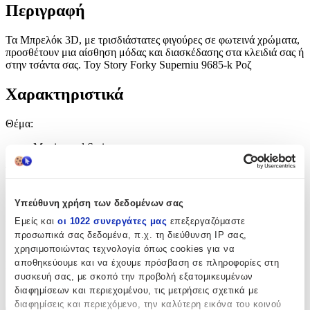
Περιγραφή
Τα Μπρελόκ 3D, με τρισδιάστατες φιγούρες σε φωτεινά χρώματα,
προσθέτουν μια αίσθηση μόδας και διασκέδασης στα κλειδιά σας ή
στην τσάντα σας. Toy Story Forky Superniu 9685-k Ροζ
Χαρακτηριστικά
Θέμα
:
Movies and Series
Τύπος
:
Μπρελόκ
Υπεύθυνη χρήση των δεδομένων σας
Χρώμα
:
Εμείς και
οι 1022 συνεργάτες μας
επεξεργαζόμαστε
προσωπικά σας δεδομένα, π.χ. τη διεύθυνση IP σας,
Ροζ
χρησιμοποιώντας τεχνολογία όπως cookies για να
αποθηκεύουμε και να έχουμε πρόσβαση σε πληροφορίες στη
Κατασκευαστής
:
συσκευή σας, με σκοπό την προβολή εξατομικευμένων
OEM
διαφημίσεων και περιεχομένου, τις μετρήσεις σχετικά με
διαφημίσεις και περιεχόμενο, την καλύτερη εικόνα του κοινού