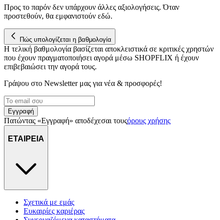
για να αποθηκεύουμε και να έχουμε πρόσβαση σε πληροφορίες
Προς το παρόν δεν υπάρχουν άλλες αξιολογήσεις. Όταν
στη συσκευή σας, με σκοπό την προβολή εξατομικευμένων
προστεθούν, θα εμφανιστούν εδώ.
διαφημίσεων και περιεχομένου, τις μετρήσεις σχετικά με
διαφημίσεις και περιεχόμενο, την καλύτερη εικόνα του κοινού
Πώς υπολογίζεται η βαθμολογία
μας και την ανάπτυξη προϊόντων. Επίσης, κοινοποιούμε
Η τελική βαθμολογία βασίζεται αποκλειστικά σε κριτικές χρηστών
πληροφορίες σχετικά με την από μέρους σας χρήση της
που έχουν πραγματοποιήσει αγορά μέσω SHOPFLIX ή έχουν
τοποθεσίας μας στους συνεργάτες μέσων κοινωνικής
επιβεβαιώσει την αγορά τους.
δικτύωσης, διαφημίσεων και ανάλυσης.
Γράψου στο Νewsletter μας για νέα & προσφορές!
Εγγραφή
Πατώντας «Εγγραφή» αποδέχεσαι τους
όρους χρήσης
ΕΤΑΙΡΕΙΑ
Σχετικά με εμάς
Ευκαιρίες καριέρας
Συνεργαζόμενα καταστήματα