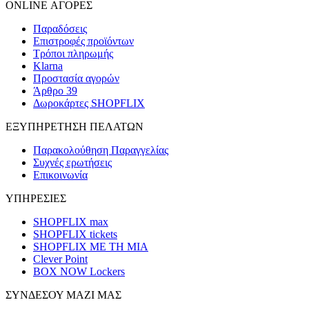
ONLINE ΑΓΟΡΕΣ
Παραδόσεις
Επιστροφές προϊόντων
Τρόποι πληρωμής
Klarna
Προστασία αγορών
Άρθρο 39
Δωροκάρτες SHOPFLIX
ΕΞΥΠΗΡΕΤΗΣΗ ΠΕΛΑΤΩΝ
Παρακολούθηση Παραγγελίας
Συχνές ερωτήσεις
Επικοινωνία
ΥΠΗΡΕΣΙΕΣ
SHOPFLIX max
SHOPFLIX tickets
SHOPFLIX ΜΕ ΤΗ ΜΙΑ
Clever Point
BOX NOW Lockers
ΣΥΝΔΕΣΟΥ ΜΑΖΙ ΜΑΣ