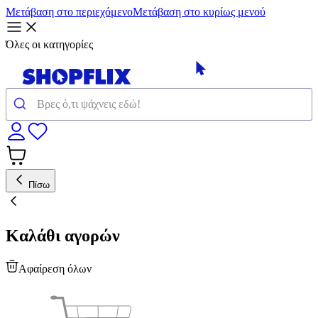
Μετάβαση στο περιεχόμενο
Μετάβαση στο κυρίως μενού
Όλες οι κατηγορίες
Πίσω
Καλάθι αγορών
Αφαίρεση όλων