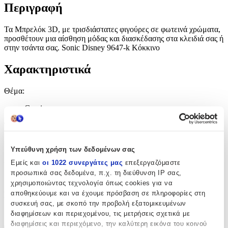
Περιγραφή
Τα Μπρελόκ 3D, με τρισδιάστατες φιγούρες σε φωτεινά χρώματα,
προσθέτουν μια αίσθηση μόδας και διασκέδασης στα κλειδιά σας ή
στην τσάντα σας. Sonic Disney 9647-k Κόκκινο
Χαρακτηριστικά
Θέμα
:
Gaming
Τύπος
:
Μπρελόκ
Υπεύθυνη χρήση των δεδομένων σας
Χρώμα
:
Εμείς και
οι 1022 συνεργάτες μας
επεξεργαζόμαστε
προσωπικά σας δεδομένα, π.χ. τη διεύθυνση IP σας,
Κόκκινο
χρησιμοποιώντας τεχνολογία όπως cookies για να
αποθηκεύουμε και να έχουμε πρόσβαση σε πληροφορίες στη
Κατασκευαστής
:
συσκευή σας, με σκοπό την προβολή εξατομικευμένων
OEM
διαφημίσεων και περιεχομένου, τις μετρήσεις σχετικά με
διαφημίσεις και περιεχόμενο, την καλύτερη εικόνα του κοινού