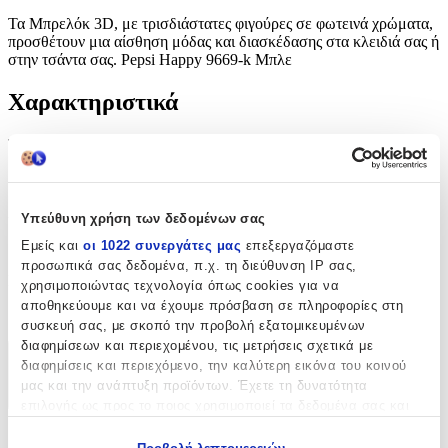
Τα Μπρελόκ 3D, με τρισδιάστατες φιγούρες σε φωτεινά χρώματα,
προσθέτουν μια αίσθηση μόδας και διασκέδασης στα κλειδιά σας ή
στην τσάντα σας. Pepsi Happy 9669-k Μπλε
Χαρακτηριστικά
Τύπος
:
Μπρελόκ
Χρώμα
:
Υπεύθυνη χρήση των δεδομένων σας
Εμείς και
οι 1022 συνεργάτες μας
επεξεργαζόμαστε
Μπλε
προσωπικά σας δεδομένα, π.χ. τη διεύθυνση IP σας,
Κατασκευαστής
:
χρησιμοποιώντας τεχνολογία όπως cookies για να
αποθηκεύουμε και να έχουμε πρόσβαση σε πληροφορίες στη
OEM
συσκευή σας, με σκοπό την προβολή εξατομικευμένων
διαφημίσεων και περιεχομένου, τις μετρήσεις σχετικά με
διαφημίσεις και περιεχόμενο, την καλύτερη εικόνα του κοινού
Χαρακτηριστικά
μας και την ανάπτυξη προϊόντων. Έχετε τη δυνατότητα
+
επιλογής ως προς το ποιος χρησιμοποιεί τα δεδομένα σας και
για ποιους σκοπούς.
Χαρακτηριστικά