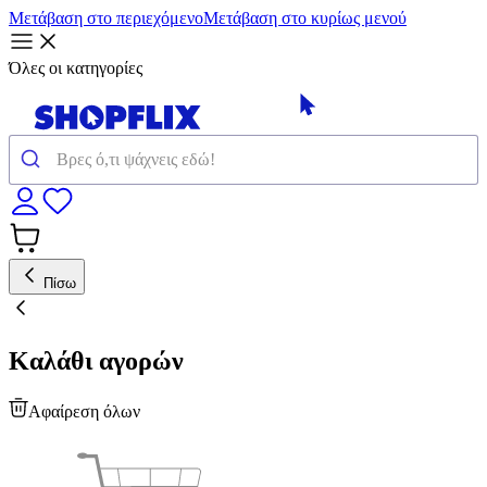
Μετάβαση στο περιεχόμενο
Μετάβαση στο κυρίως μενού
Όλες οι κατηγορίες
Πίσω
Καλάθι αγορών
Αφαίρεση όλων