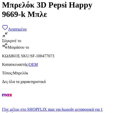
Μπρελόκ 3D Pepsi Happy
9669-k Μπλε
Αγαπημένα
Σύγκρινέ το
Μοιράσου το
ΚΩΔΙΚΟΣ SKU
:
SF-100477073
Κατασκευαστής
:
OEM
Τύπος
:
Μπρελόκ
Δες όλα τα χαρακτηριστικά
Γίνε μέλος στο SHOPFLIX max για δωρεάν μεταφορικά για 1