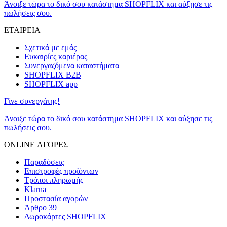
Άνοιξε τώρα το δικό σου κατάστημα SHOPFLIX και αύξησε τις
πωλήσεις σου.
ΕΤΑΙΡΕΙΑ
Σχετικά με εμάς
Ευκαιρίες καριέρας
Συνεργαζόμενα καταστήματα
SHOPFLIX B2B
SHOPFLIX app
Γίνε συνεργάτης!
Άνοιξε τώρα το δικό σου κατάστημα SHOPFLIX και αύξησε τις
πωλήσεις σου.
ONLINE ΑΓΟΡΕΣ
Παραδόσεις
Επιστροφές προϊόντων
Τρόποι πληρωμής
Klarna
Προστασία αγορών
Άρθρο 39
Δωροκάρτες SHOPFLIX