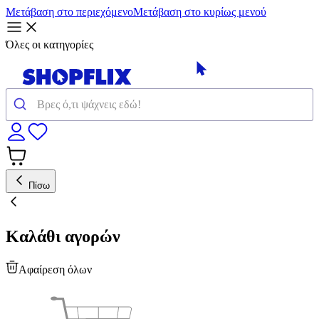
Μετάβαση στο περιεχόμενο
Μετάβαση στο κυρίως μενού
Όλες οι κατηγορίες
Πίσω
Καλάθι αγορών
Αφαίρεση όλων