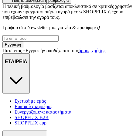
Πώς υπολογίζεται η βαθμολογία
διαφημίσεων και περιεχομένου, τις μετρήσεις σχετικά με
Η τελική βαθμολογία βασίζεται αποκλειστικά σε κριτικές χρηστών
διαφημίσεις και περιεχόμενο, την καλύτερη εικόνα του κοινού
που έχουν πραγματοποιήσει αγορά μέσω SHOPFLIX ή έχουν
μας και την ανάπτυξη προϊόντων. Επίσης, κοινοποιούμε
επιβεβαιώσει την αγορά τους.
πληροφορίες σχετικά με την από μέρους σας χρήση της
Γράψου στο Νewsletter μας για νέα & προσφορές!
τοποθεσίας μας στους συνεργάτες μέσων κοινωνικής
δικτύωσης, διαφημίσεων και ανάλυσης.
Εγγραφή
Πατώντας «Εγγραφή» αποδέχεσαι τους
όρους χρήσης
ΕΤΑΙΡΕΙΑ
Σχετικά με εμάς
Ευκαιρίες καριέρας
Συνεργαζόμενα καταστήματα
SHOPFLIX B2B
SHOPFLIX app