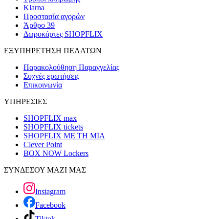
Klarna
Προστασία αγορών
Άρθρο 39
Δωροκάρτες SHOPFLIX
ΕΞΥΠΗΡΕΤΗΣΗ ΠΕΛΑΤΩΝ
Παρακολούθηση Παραγγελίας
Συχνές ερωτήσεις
Επικοινωνία
ΥΠΗΡΕΣΙΕΣ
SHOPFLIX max
SHOPFLIX tickets
SHOPFLIX ΜΕ ΤΗ ΜΙΑ
Clever Point
BOX NOW Lockers
ΣΥΝΔΕΣΟΥ ΜΑΖΙ ΜΑΣ
Instagram
Facebook
Tiktok