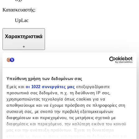
Κατασκευαστής
:
UpLac
Χαρακτηριστικά
+
Χαρακτηριστικά
Σετ
:
Υπεύθυνη χρήση των δεδομένων σας
Ναι
Εμείς και
οι 1022 συνεργάτες μας
επεξεργαζόμαστε
προσωπικά σας δεδομένα, π.χ. τη διεύθυνση IP σας,
Σχήμα
:
χρησιμοποιώντας τεχνολογία όπως cookies για να
Pododisc
αποθηκεύουμε και να έχουμε πρόσβαση σε πληροφορίες στη
συσκευή σας, με σκοπό την προβολή εξατομικευμένων
Χρώμα (Τραχύτητα)
:
διαφημίσεων και περιεχομένου, τις μετρήσεις σχετικά με
διαφημίσεις και περιεχόμενο, την καλύτερη εικόνα του κοινού
Μαύρο
μας και την ανάπτυξη προϊόντων. Έχετε τη δυνατότητα
Safety
:
επιλογής ως προς το ποιος χρησιμοποιεί τα δεδομένα σας και