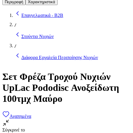
Περιγραφή
Χαρακτηριστικά
Επαγγελματικά - B2B
/
Στούντιο Νυχιών
/
Διάφορα Εργαλεία Περιποίησης Νυχιών
Σετ Φρέζα Τροχού Νυχιών
UpLac Pododisc Ανοξείδωτη
100τμχ Μαύρο
Αγαπημένα
Σύγκρινέ το