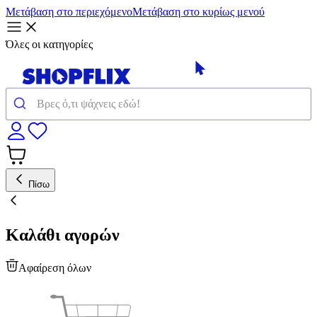
Μετάβαση στο περιεχόμενο
Μετάβαση στο κυρίως μενού
Όλες οι κατηγορίες
Πίσω
Καλάθι αγορών
Αφαίρεση όλων