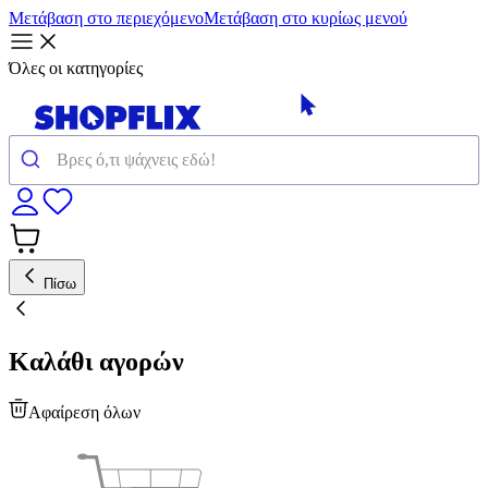
Μετάβαση στο περιεχόμενο
Μετάβαση στο κυρίως μενού
Όλες οι κατηγορίες
Πίσω
Καλάθι αγορών
Αφαίρεση όλων