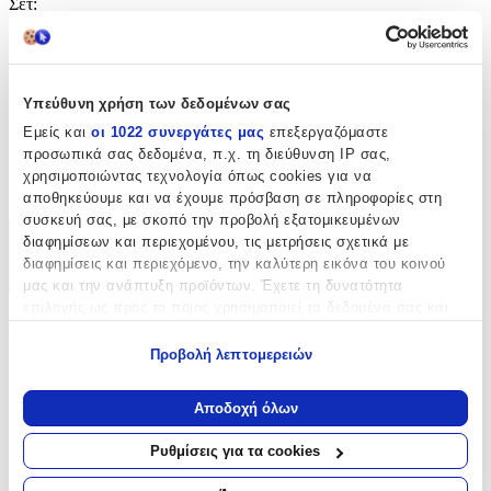
Σετ
:
Όχι
Safety
:
Υπεύθυνη χρήση των δεδομένων σας
Όχι
Εμείς και
οι 1022 συνεργάτες μας
επεξεργαζόμαστε
Κατασκευαστής
:
προσωπικά σας δεδομένα, π.χ. τη διεύθυνση IP σας,
χρησιμοποιώντας τεχνολογία όπως cookies για να
OEM
αποθηκεύουμε και να έχουμε πρόσβαση σε πληροφορίες στη
συσκευή σας, με σκοπό την προβολή εξατομικευμένων
διαφημίσεων και περιεχομένου, τις μετρήσεις σχετικά με
Χαρακτηριστικά
διαφημίσεις και περιεχόμενο, την καλύτερη εικόνα του κοινού
+
μας και την ανάπτυξη προϊόντων. Έχετε τη δυνατότητα
επιλογής ως προς το ποιος χρησιμοποιεί τα δεδομένα σας και
Χαρακτηριστικά
για ποιους σκοπούς.
Προβολή λεπτομερειών
Εάν μας επιτρέπετε, θα θέλαμε επίσης:
Σετ
:
Να συλλέξουμε πληροφορίες σχετικά με τη γεωγραφική
Αποδοχή όλων
Όχι
σας τοποθεσία, οι οποίες μπορεί να είναι ακριβείς σε
απόσταση μερικών μέτρων
Ρυθμίσεις για τα cookies
Σχήμα
:
Να αναγνωρίσουμε τη συσκευή σας σαρώνοντας ενεργά
για συγκεκριμένα χαρακτηριστικά (δακτυλικό αποτύπωμα)
Βελόνα