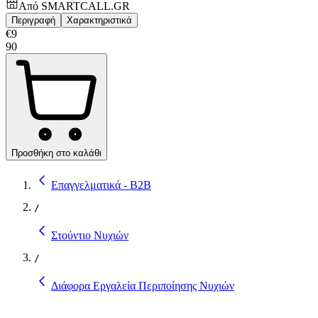
Από
SMARTCALL.GR
Περιγραφή
Χαρακτηριστικά
€
9
90
Προσθήκη στο καλάθι
Επαγγελματικά - B2B
/
Στούντιο Νυχιών
/
Διάφορα Εργαλεία Περιποίησης Νυχιών