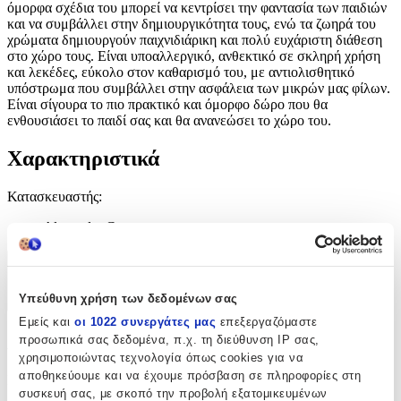
όμορφα σχέδια του μπορεί να κεντρίσει την φαντασία των παιδιών
και να συμβάλλει στην δημιουργικότητα τους, ενώ τα ζωηρά του
χρώματα δημιουργούν παιχνιδιάρικη και πολύ ευχάριστη διάθεση
στο χώρο τους. Είναι υποαλλεργικό, ανθεκτικό σε σκληρή χρήση
και λεκέδες, εύκολο στον καθαρισμό του, με αντιολισθητικό
υπόστρωμα που συμβάλλει στην ασφάλεια των μικρών μας φίλων.
Είναι σίγουρα το πιο πρακτικό και όμορφο δώρο που θα
ενθουσιάσει το παιδί σας και θα ανανεώσει το χώρο του.
Χαρακτηριστικά
Κατασκευαστής
:
Alexander Carpets
Χαρακτηριστικά
Υπεύθυνη χρήση των δεδομένων σας
+
Εμείς και
οι 1022 συνεργάτες μας
επεξεργαζόμαστε
Χαρακτηριστικά
προσωπικά σας δεδομένα, π.χ. τη διεύθυνση IP σας,
χρησιμοποιώντας τεχνολογία όπως cookies για να
αποθηκεύουμε και να έχουμε πρόσβαση σε πληροφορίες στη
Κατασκευαστής
:
συσκευή σας, με σκοπό την προβολή εξατομικευμένων