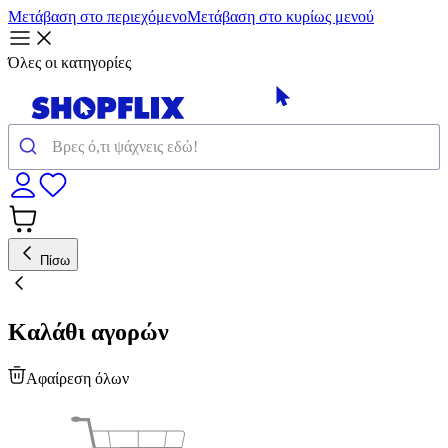
Μετάβαση στο περιεχόμενο
Μετάβαση στο κυρίως μενού
Όλες οι κατηγορίες
Πίσω
Καλάθι αγορών
Αφαίρεση όλων