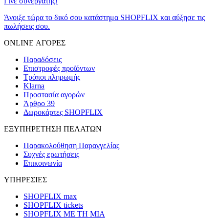
Γίνε συνεργάτης!
Άνοιξε τώρα το δικό σου κατάστημα SHOPFLIX και αύξησε τις
πωλήσεις σου.
ONLINE ΑΓΟΡΕΣ
Παραδόσεις
Επιστροφές προϊόντων
Τρόποι πληρωμής
Klarna
Προστασία αγορών
Άρθρο 39
Δωροκάρτες SHOPFLIX
ΕΞΥΠΗΡΕΤΗΣΗ ΠΕΛΑΤΩΝ
Παρακολούθηση Παραγγελίας
Συχνές ερωτήσεις
Επικοινωνία
ΥΠΗΡΕΣΙΕΣ
SHOPFLIX max
SHOPFLIX tickets
SHOPFLIX ΜΕ ΤΗ ΜΙΑ