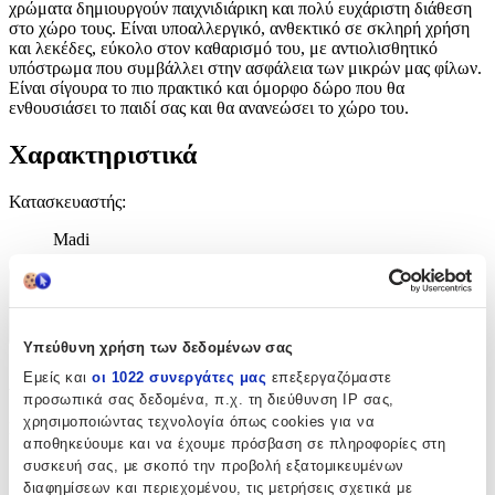
χρώματα δημιουργούν παιχνιδιάρικη και πολύ ευχάριστη διάθεση
στο χώρο τους. Είναι υποαλλεργικό, ανθεκτικό σε σκληρή χρήση
και λεκέδες, εύκολο στον καθαρισμό του, με αντιολισθητικό
υπόστρωμα που συμβάλλει στην ασφάλεια των μικρών μας φίλων.
Είναι σίγουρα το πιο πρακτικό και όμορφο δώρο που θα
ενθουσιάσει το παιδί σας και θα ανανεώσει το χώρο του.
Χαρακτηριστικά
Κατασκευαστής
:
Madi
Χαρακτηριστικά
+
Υπεύθυνη χρήση των δεδομένων σας
Χαρακτηριστικά
Εμείς και
οι 1022 συνεργάτες μας
επεξεργαζόμαστε
προσωπικά σας δεδομένα, π.χ. τη διεύθυνση IP σας,
χρησιμοποιώντας τεχνολογία όπως cookies για να
Κατασκευαστής
:
αποθηκεύουμε και να έχουμε πρόσβαση σε πληροφορίες στη
Madi
συσκευή σας, με σκοπό την προβολή εξατομικευμένων
διαφημίσεων και περιεχομένου, τις μετρήσεις σχετικά με