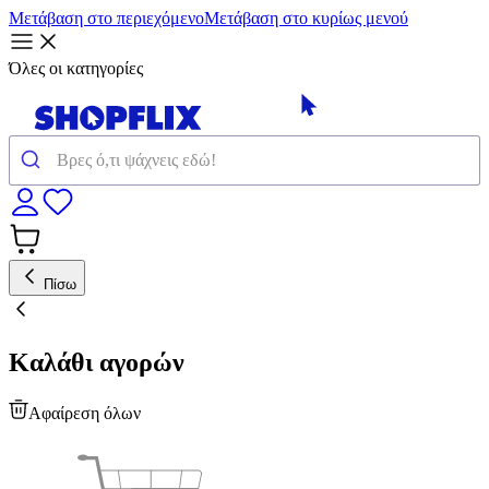
Μετάβαση στο περιεχόμενο
Μετάβαση στο κυρίως μενού
Όλες οι κατηγορίες
Πίσω
Καλάθι αγορών
Αφαίρεση όλων