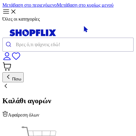
Μετάβαση στο περιεχόμενο
Μετάβαση στο κυρίως μενού
Όλες οι κατηγορίες
Πίσω
Καλάθι αγορών
Αφαίρεση όλων