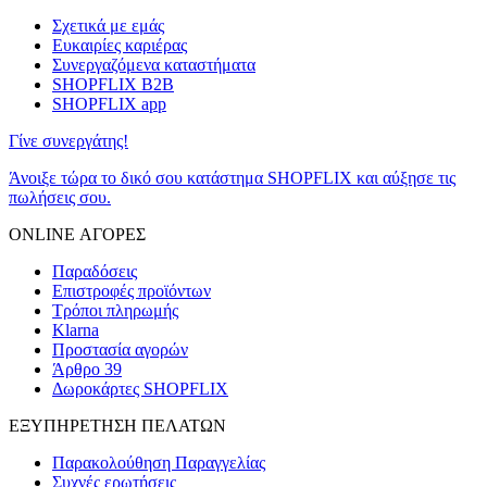
Σχετικά με εμάς
Ευκαιρίες καριέρας
Συνεργαζόμενα καταστήματα
SHOPFLIX B2B
SHOPFLIX app
Γίνε συνεργάτης!
Άνοιξε τώρα το δικό σου κατάστημα SHOPFLIX και αύξησε τις
πωλήσεις σου.
ONLINE ΑΓΟΡΕΣ
Παραδόσεις
Επιστροφές προϊόντων
Τρόποι πληρωμής
Klarna
Προστασία αγορών
Άρθρο 39
Δωροκάρτες SHOPFLIX
ΕΞΥΠΗΡΕΤΗΣΗ ΠΕΛΑΤΩΝ
Παρακολούθηση Παραγγελίας
Συχνές ερωτήσεις