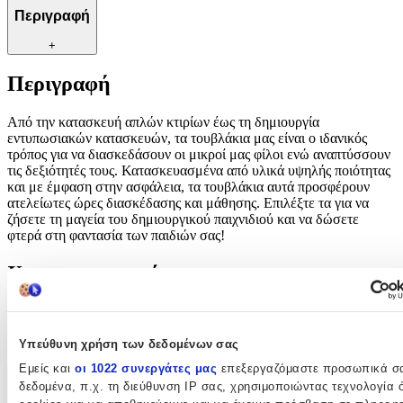
Περιγραφή
+
Περιγραφή
Από την κατασκευή απλών κτιρίων έως τη δημιουργία
εντυπωσιακών κατασκευών, τα τουβλάκια μας είναι ο ιδανικός
τρόπος για να διασκεδάσουν οι μικροί μας φίλοι ενώ αναπτύσσουν
τις δεξιότητές τους. Κατασκευασμένα από υλικά υψηλής ποιότητας
και με έμφαση στην ασφάλεια, τα τουβλάκια αυτά προσφέρουν
ατελείωτες ώρες διασκέδασης και μάθησης. Επιλέξτε τα για να
ζήσετε τη μαγεία του δημιουργικού παιχνιδιού και να δώσετε
φτερά στη φαντασία των παιδιών σας!
Χαρακτηριστικά
Κατασκευαστής
:
Avra Toys
Υπεύθυνη χρήση των δεδομένων σας
Εμείς και
οι 1022 συνεργάτες μας
επεξεργαζόμαστε προσωπικά σ
δεδομένα, π.χ. τη διεύθυνση IP σας, χρησιμοποιώντας τεχνολογία
Χαρακτηριστικά