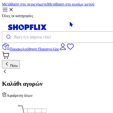
Μετάβαση στο περιεχόμενο
Μετάβαση στο κυρίως μενού
Όλες οι κατηγορίες
Παρακολούθηση Παραγγελίας
Πίσω
Καλάθι αγορών
Αφαίρεση όλων