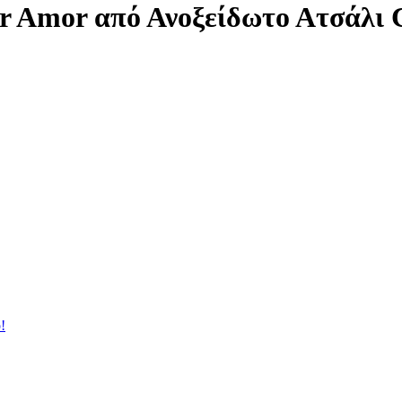
or Amor από Ανοξείδωτο Ατσάλ
!