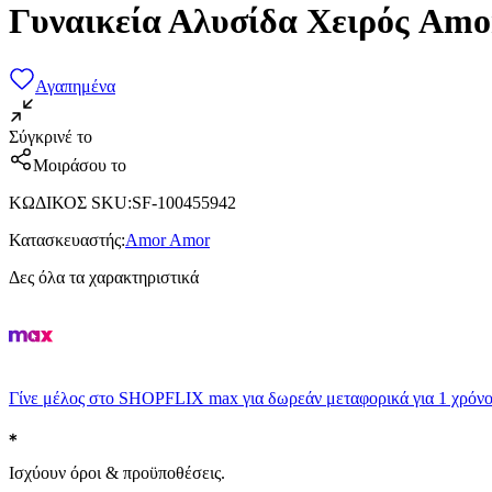
Γυναικεία Αλυσίδα Χειρός Am
Αγαπημένα
Σύγκρινέ το
Μοιράσου το
ΚΩΔΙΚΟΣ SKU
:
SF-100455942
Κατασκευαστής
:
Amor Amor
Δες όλα τα χαρακτηριστικά
Γίνε μέλος στο SHOPFLIX max για δωρεάν μεταφορικά για 1 χρόνο
Ισχύουν όροι & προϋποθέσεις.