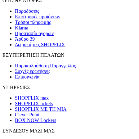
ONLINE ΑΓΟΡΕΣ
Παραδόσεις
Επιστροφές προϊόντων
Τρόποι πληρωμής
Klarna
Προστασία αγορών
Άρθρο 39
Δωροκάρτες SHOPFLIX
ΕΞΥΠΗΡΕΤΗΣΗ ΠΕΛΑΤΩΝ
Παρακολούθηση Παραγγελίας
Συχνές ερωτήσεις
Επικοινωνία
ΥΠΗΡΕΣΙΕΣ
SHOPFLIX max
SHOPFLIX tickets
SHOPFLIX ΜΕ ΤΗ ΜΙΑ
Clever Point
BOX NOW Lockers
ΣΥΝΔΕΣΟΥ ΜΑΖΙ ΜΑΣ