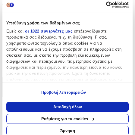
Τύπος
Ποδιού
:
Υπεύθυνη χρήση των δεδομένων σας
Όχι
Εμείς και
οι 1022 συνεργάτες μας
επεξεργαζόμαστε
προσωπικά σας δεδομένα, π.χ. τη διεύθυνση IP σας,
Είδος
:
χρησιμοποιώντας τεχνολογία όπως cookies για να
Αλυσίδα
αποθηκεύουμε και να έχουμε πρόσβαση σε πληροφορίες στη
συσκευή σας, με σκοπό την προβολή εξατομικευμένων
Μαρτάκι
:
διαφημίσεων και περιεχομένου, τις μετρήσεις σχετικά με
διαφημίσεις και περιεχόμενο, την καλύτερη εικόνα του κοινού
Όχι
μας και την ανάπτυξη προϊόντων. Έχετε τη δυνατότητα
επιλογής ως προς το ποιος χρησιμοποιεί τα δεδομένα σας και
Χαρακτηριστικά
για ποιους σκοπούς.
Προβολή λεπτομερειών
+
Εάν μας επιτρέπετε, θα θέλαμε επίσης:
Να συλλέξουμε πληροφορίες σχετικά με τη γεωγραφική
Χαρακτηριστικά
Αποδοχή όλων
σας τοποθεσία, οι οποίες μπορεί να είναι ακριβείς σε
απόσταση μερικών μέτρων
Ρυθμίσεις για τα cookies
Κατασκευαστής
:
Να αναγνωρίσουμε τη συσκευή σας σαρώνοντας ενεργά
για συγκεκριμένα χαρακτηριστικά (δακτυλικό αποτύπωμα)
Amor Amor
Άρνηση