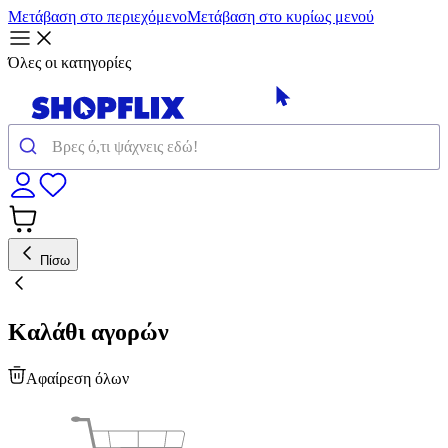
Μετάβαση στο περιεχόμενο
Μετάβαση στο κυρίως μενού
Όλες οι κατηγορίες
Πίσω
Καλάθι αγορών
Αφαίρεση όλων