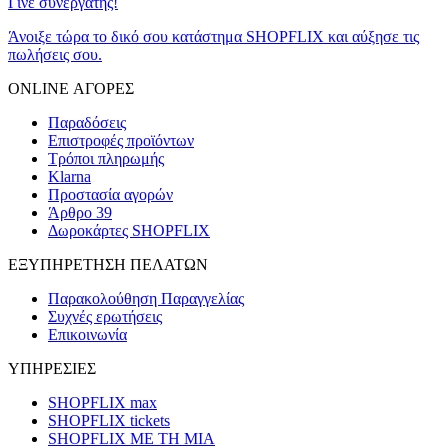
Γίνε συνεργάτης!
Άνοιξε τώρα το δικό σου κατάστημα SHOPFLIX και αύξησε τις
πωλήσεις σου.
ONLINE ΑΓΟΡΕΣ
Παραδόσεις
Επιστροφές προϊόντων
Τρόποι πληρωμής
Klarna
Προστασία αγορών
Άρθρο 39
Δωροκάρτες SHOPFLIX
ΕΞΥΠΗΡΕΤΗΣΗ ΠΕΛΑΤΩΝ
Παρακολούθηση Παραγγελίας
Συχνές ερωτήσεις
Επικοινωνία
ΥΠΗΡΕΣΙΕΣ
SHOPFLIX max
SHOPFLIX tickets
SHOPFLIX ΜΕ ΤΗ ΜΙΑ