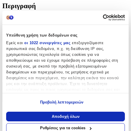
Περιγραφή
Μια μοναδική αλυσίδα Χειρός που θα προσθέσει λάμψη στην
εμφάνιση σας ενώ παράλληλα μπορεί να εκφράσει το προσωπικό
σας στιλ και αισθητική. Ταιριάζει σε κάθε περίσταση, καθημερινά
αλλά και για επίσημες εκδηλώσεις. Ένα τέλειο δώρο που σίγουρα
Υπεύθυνη χρήση των δεδομένων σας
δεν θα μείνει στο κουτί.
Εμείς και
οι 1022 συνεργάτες μας
επεξεργαζόμαστε
προσωπικά σας δεδομένα, π.χ. τη διεύθυνση IP σας,
Χαρακτηριστικά
χρησιμοποιώντας τεχνολογία όπως cookies για να
αποθηκεύουμε και να έχουμε πρόσβαση σε πληροφορίες στη
Κατασκευαστής
:
συσκευή σας, με σκοπό την προβολή εξατομικευμένων
διαφημίσεων και περιεχομένου, τις μετρήσεις σχετικά με
Amor Amor
διαφημίσεις και περιεχόμενο, την καλύτερη εικόνα του κοινού
μας και την ανάπτυξη προϊόντων. Έχετε τη δυνατότητα
Χαρακτηριστικά
επιλογής ως προς το ποιος χρησιμοποιεί τα δεδομένα σας και
για ποιους σκοπούς.
+
Προβολή λεπτομερειών
Εάν μας επιτρέπετε, θα θέλαμε επίσης:
Χαρακτηριστικά
Να συλλέξουμε πληροφορίες σχετικά με τη γεωγραφική
Αποδοχή όλων
σας τοποθεσία, οι οποίες μπορεί να είναι ακριβείς σε
Κατασκευαστής
:
απόσταση μερικών μέτρων
Ρυθμίσεις για τα cookies