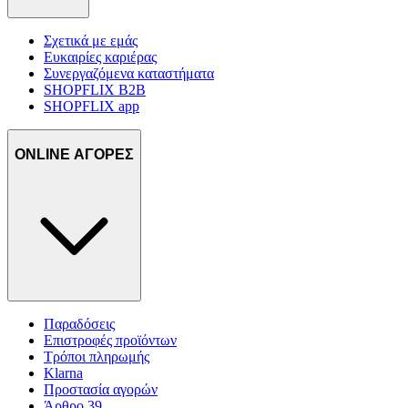
Σχετικά με εμάς
Ευκαιρίες καριέρας
Συνεργαζόμενα καταστήματα
SHOPFLIX B2B
SHOPFLIX app
ONLINE ΑΓΟΡΕΣ
Παραδόσεις
Επιστροφές προϊόντων
Τρόποι πληρωμής
Klarna
Προστασία αγορών
Άρθρο 39