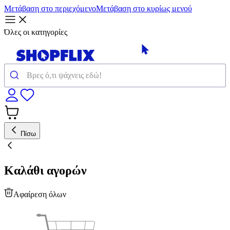
Μετάβαση στο περιεχόμενο
Μετάβαση στο κυρίως μενού
Όλες οι κατηγορίες
Πίσω
Καλάθι αγορών
Αφαίρεση όλων