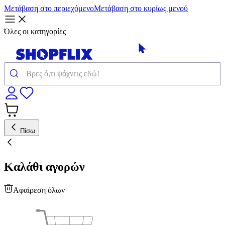
Μετάβαση στο περιεχόμενο
Μετάβαση στο κυρίως μενού
Όλες οι κατηγορίες
Πίσω
Καλάθι αγορών
Αφαίρεση όλων