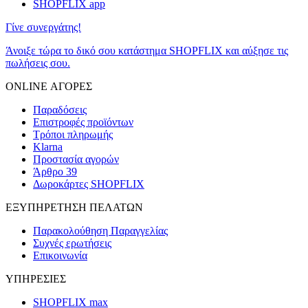
SHOPFLIX app
Γίνε συνεργάτης!
Άνοιξε τώρα το δικό σου κατάστημα SHOPFLIX και αύξησε τις
πωλήσεις σου.
ONLINE ΑΓΟΡΕΣ
Παραδόσεις
Επιστροφές προϊόντων
Τρόποι πληρωμής
Klarna
Προστασία αγορών
Άρθρο 39
Δωροκάρτες SHOPFLIX
ΕΞΥΠΗΡΕΤΗΣΗ ΠΕΛΑΤΩΝ
Παρακολούθηση Παραγγελίας
Συχνές ερωτήσεις
Επικοινωνία
ΥΠΗΡΕΣΙΕΣ
SHOPFLIX max