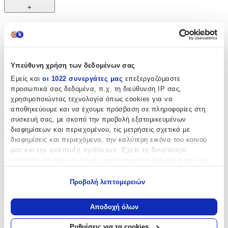
+
Περιγραφή
Μια μοναδική αλυσίδα που θα προσθέσει λάμψη στην εμφάνιση
σας ενώ παράλληλα μπορεί να εκφράσει το προσωπικό σας στιλ
Υπεύθυνη χρήση των δεδομένων σας
και αισθητική. Ταιριάζει σε κάθε περίσταση, καθημερινά αλλά και
για επίσημες εκδηλώσεις. Ένα τέλειο δώρο που σίγουρα δεν θα
Εμείς και
οι 1022 συνεργάτες μας
επεξεργαζόμαστε
μείνει στο κουτί.
προσωπικά σας δεδομένα, π.χ. τη διεύθυνση IP σας,
χρησιμοποιώντας τεχνολογία όπως cookies για να
Χαρακτηριστικά
αποθηκεύουμε και να έχουμε πρόσβαση σε πληροφορίες στη
συσκευή σας, με σκοπό την προβολή εξατομικευμένων
διαφημίσεων και περιεχομένου, τις μετρήσεις σχετικά με
Κατασκευαστής
:
διαφημίσεις και περιεχόμενο, την καλύτερη εικόνα του κοινού
Amor Amor
μας και την ανάπτυξη προϊόντων. Έχετε τη δυνατότητα
επιλογής ως προς το ποιος χρησιμοποιεί τα δεδομένα σας και
για ποιους σκοπούς.
Χαρακτηριστικά
Προβολή λεπτομερειών
Εάν μας επιτρέπετε, θα θέλαμε επίσης:
+
Να συλλέξουμε πληροφορίες σχετικά με τη γεωγραφική
Αποδοχή όλων
Χαρακτηριστικά
σας τοποθεσία, οι οποίες μπορεί να είναι ακριβείς σε
απόσταση μερικών μέτρων
Ρυθμίσεις για τα cookies