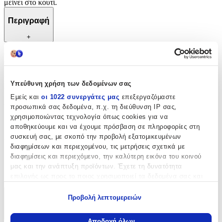
μείνει στο κουτί.
Περιγραφή
+
Περιγραφή
Μια μοναδική αλυσίδα που θα προσθέσει λάμψη στην εμφάνιση
Υπεύθυνη χρήση των δεδομένων σας
σας ενώ παράλληλα μπορεί να εκφράσει το προσωπικό σας στιλ
και αισθητική. Ταιριάζει σε κάθε περίσταση, καθημερινά αλλά και
Εμείς και
οι 1022 συνεργάτες μας
επεξεργαζόμαστε
για επίσημες εκδηλώσεις. Ένα τέλειο δώρο που σίγουρα δεν θα
προσωπικά σας δεδομένα, π.χ. τη διεύθυνση IP σας,
μείνει στο κουτί.
χρησιμοποιώντας τεχνολογία όπως cookies για να
αποθηκεύουμε και να έχουμε πρόσβαση σε πληροφορίες στη
Χαρακτηριστικά
συσκευή σας, με σκοπό την προβολή εξατομικευμένων
διαφημίσεων και περιεχομένου, τις μετρήσεις σχετικά με
διαφημίσεις και περιεχόμενο, την καλύτερη εικόνα του κοινού
Κατασκευαστής
:
μας και την ανάπτυξη προϊόντων. Έχετε τη δυνατότητα
Amor Amor
επιλογής ως προς το ποιος χρησιμοποιεί τα δεδομένα σας και
για ποιους σκοπούς.
Προβολή λεπτομερειών
Χαρακτηριστικά
Εάν μας επιτρέπετε, θα θέλαμε επίσης:
+
Να συλλέξουμε πληροφορίες σχετικά με τη γεωγραφική
Αποδοχή όλων