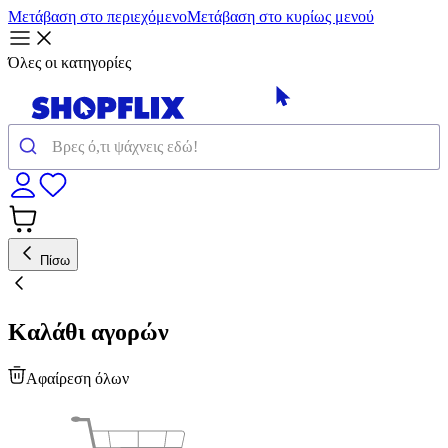
Μετάβαση στο περιεχόμενο
Μετάβαση στο κυρίως μενού
Όλες οι κατηγορίες
Πίσω
Καλάθι αγορών
Αφαίρεση όλων