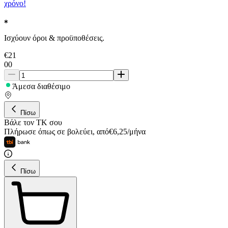
χρόνο!
Ισχύουν όροι & προϋποθέσεις.
€
21
00
Άμεσα διαθέσιμο
Πίσω
Βάλε τον ΤΚ σου
Πλήρωσε όπως σε βολεύει
,
από
€
6,25
/
μήνα
Πίσω