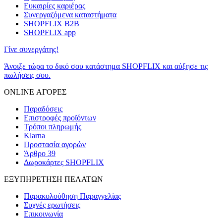
Ευκαιρίες καριέρας
Συνεργαζόμενα καταστήματα
SHOPFLIX B2B
SHOPFLIX app
Γίνε συνεργάτης!
Άνοιξε τώρα το δικό σου κατάστημα SHOPFLIX και αύξησε τις
πωλήσεις σου.
ONLINE ΑΓΟΡΕΣ
Παραδόσεις
Επιστροφές προϊόντων
Τρόποι πληρωμής
Klarna
Προστασία αγορών
Άρθρο 39
Δωροκάρτες SHOPFLIX
ΕΞΥΠΗΡΕΤΗΣΗ ΠΕΛΑΤΩΝ
Παρακολούθηση Παραγγελίας
Συχνές ερωτήσεις
Επικοινωνία