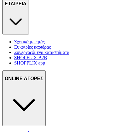
τοποθεσίας μας στους συνεργάτες μέσων κοινωνικής
ΕΤΑΙΡΕΙΑ
δικτύωσης, διαφημίσεων και ανάλυσης.
Σχετικά με εμάς
Ευκαιρίες καριέρας
Συνεργαζόμενα καταστήματα
SHOPFLIX B2B
SHOPFLIX app
ONLINE ΑΓΟΡΕΣ