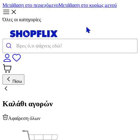
Μετάβαση στο περιεχόμενο
Μετάβαση στο κυρίως μενού
Όλες οι κατηγορίες
Πίσω
Καλάθι αγορών
Αφαίρεση όλων