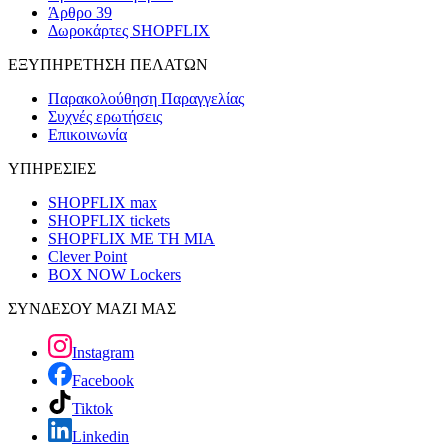
Άρθρο 39
Δωροκάρτες SHOPFLIX
ΕΞΥΠΗΡΕΤΗΣΗ ΠΕΛΑΤΩΝ
Παρακολούθηση Παραγγελίας
Συχνές ερωτήσεις
Επικοινωνία
ΥΠΗΡΕΣΙΕΣ
SHOPFLIX max
SHOPFLIX tickets
SHOPFLIX ΜΕ ΤΗ ΜΙΑ
Clever Point
BOX NOW Lockers
ΣΥΝΔΕΣΟΥ ΜΑΖΙ ΜΑΣ
Instagram
Facebook
Tiktok
Linkedin