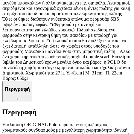
μεγέθη μπουκαλιών ή άλλα αντικείμενα π.χ. ομπρέλα. Ανατομικοί,
αεριζόμενοι και εργονομικά σχεδιασμένοι ιμάντες πλάτης για καλή
στήριξη του σακιδίου και προστασία των ώμων και της πλάτης.
Όλες οι θήκες διαθέτουν ανθεκτικά επώνυμα φερμουάρ SBS
υψηλών προδιαγραφών. *(Φερμουάρ με αντοχή και
λειτουργικότητα για χιλιάδες χρήσεις). Ειδικά σχεδιασμένο
φερμουάρ στην κεντρική θήκη του σακιδίου με υποδοχή για
κλείδωμα με λουκέτο. *(Το λουκέτο που θα διαλέξετε πρέπει να
έχει διατομή κατάλληλη ώστε να χωράει στους υποδοχές του
φερμουάρ) Μοναδικό ιμαντάκι Polo στην μπροστινή τσέπη – Άλλο
ένα χαρακτηριστικό της αυθεντικής original double scarf. Επειδή τα
βιβλία του Δημοτικού έχουν μεγάλο όγκο και βάρος, η POLO δε
συνιστά τη χρήση του συγκεκριμένου σακιδίου ως σχολική τσάντα
Δημοτικού. Χωρητικότητα: 27 lt. Υ. 41cm | Μ. 31cm | Π. 22cm
Βάρος: 650gr
Περιγραφή
+
Περιγραφή
Η κλασική ORIGINAL Polo τώρα σε νέους υπέροχους
χρωματικούς συνδυασμούς με μεγαλύτερη χωρητικότητα ιδανική