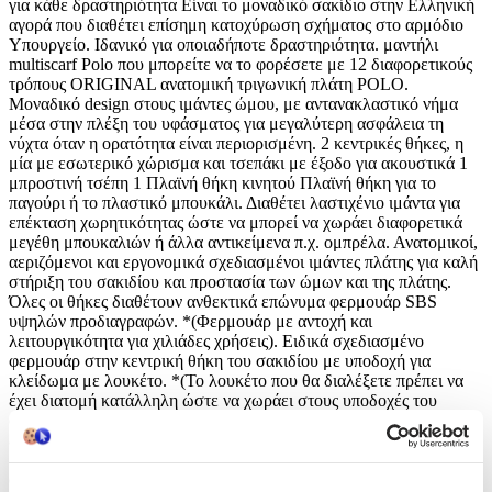
για κάθε δραστηριότητα Είναι τo μοναδικό σακίδιο στην Ελληνική
αγορά που διαθέτει επίσημη κατοχύρωση σχήματος στο αρμόδιο
Υπουργείο. Ιδανικό για οποιαδήποτε δραστηριότητα. μαντήλι
multiscarf Polo που μπορείτε να το φορέσετε με 12 διαφορετικούς
τρόπους ORIGINAL ανατομική τριγωνική πλάτη POLO.
Μοναδικό design στους ιμάντες ώμου, με αντανακλαστικό νήμα
μέσα στην πλέξη του υφάσματος για μεγαλύτερη ασφάλεια τη
νύχτα όταν η ορατότητα είναι περιορισμένη. 2 κεντρικές θήκες, η
μία με εσωτερικό χώρισμα και τσεπάκι με έξοδο για ακουστικά 1
μπροστινή τσέπη 1 Πλαϊνή θήκη κινητού Πλαϊνή θήκη για το
παγούρι ή το πλαστικό μπουκάλι. Διαθέτει λαστιχένιο ιμάντα για
επέκταση χωρητικότητας ώστε να μπορεί να χωράει διαφορετικά
μεγέθη μπουκαλιών ή άλλα αντικείμενα π.χ. ομπρέλα. Ανατομικοί,
αεριζόμενοι και εργονομικά σχεδιασμένοι ιμάντες πλάτης για καλή
στήριξη του σακιδίου και προστασία των ώμων και της πλάτης.
Όλες οι θήκες διαθέτουν ανθεκτικά επώνυμα φερμουάρ SBS
υψηλών προδιαγραφών. *(Φερμουάρ με αντοχή και
λειτουργικότητα για χιλιάδες χρήσεις). Ειδικά σχεδιασμένο
φερμουάρ στην κεντρική θήκη του σακιδίου με υποδοχή για
κλείδωμα με λουκέτο. *(Το λουκέτο που θα διαλέξετε πρέπει να
έχει διατομή κατάλληλη ώστε να χωράει στους υποδοχές του
φερμουάρ) Μοναδικό ιμαντάκι Polo στην μπροστινή τσέπη – Άλλο
ένα χαρακτηριστικό της αυθεντικής original double scarf. Επειδή τα
βιβλία του Δημοτικού έχουν μεγάλο όγκο και βάρος, η POLO δε
συνιστά τη χρήση του συγκεκριμένου σακιδίου ως σχολική τσάντα