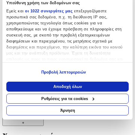
Δημοτικού. Χωρητικότητα: 27 lt. Υ. 41cm | Μ. 31cm | Π. 22cm
Υπεύθυνη χρήση των δεδομένων σας
Βάρος: 650gr
Εμείς και
οι 1022 συνεργάτες μας
επεξεργαζόμαστε
προσωπικά σας δεδομένα, π.χ. τη διεύθυνση IP σας,
Χαρακτηριστικά
χρησιμοποιώντας τεχνολογία όπως cookies για να
αποθηκεύουμε και να έχουμε πρόσβαση σε πληροφορίες στη
Κατασκευαστής
:
συσκευή σας, με σκοπό την προβολή εξατομικευμένων
διαφημίσεων και περιεχομένου, τις μετρήσεις σχετικά με
Polo
διαφημίσεις και περιεχόμενο, την καλύτερη εικόνα του κοινού
μας και την ανάπτυξη προϊόντων. Έχετε τη δυνατότητα
Βασικά Χαρακτηριστικά
επιλογής ως προς το ποιος χρησιμοποιεί τα δεδομένα σας και
για ποιους σκοπούς.
Τύπος
:
Προβολή λεπτομερειών
Πλάτης
Εάν μας επιτρέπετε, θα θέλαμε επίσης:
Να συλλέξουμε πληροφορίες σχετικά με τη γεωγραφική
Αποδοχή όλων
Τάξη
:
σας τοποθεσία, οι οποίες μπορεί να είναι ακριβείς σε
απόσταση μερικών μέτρων
Γυμνασίου - Λυκείου
Ρυθμίσεις για τα cookies
Να αναγνωρίσουμε τη συσκευή σας σαρώνοντας ενεργά
για συγκεκριμένα χαρακτηριστικά (δακτυλικό αποτύπωμα)
Άρνηση
Χαρακτηριστικά
Μάθετε περισσότερα σχετικά με τον τρόπο επεξεργασίας των
προσωπικών σας δεδομένων και καθορίστε τις προτιμήσεις σας
+
στην
ενότητα “Λεπτομέρειες”
. Μπορείτε να αλλάξετε ή να
ανακαλέσετε τη συγκατάθεσή σας ανά πάσα στιγμή από τη