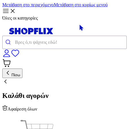
Μετάβαση στο περιεχόμενο
Μετάβαση στο κυρίως μενού
Όλες οι κατηγορίες
Πίσω
Καλάθι αγορών
Αφαίρεση όλων