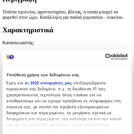
Τσάντα σχολείου, φροντιστηρίου, βόλτας, η οποία μπορεί να
φορεθεί στον ώμο. Κατάλληλη για παιδιά γυμνασίου - λυκείου.
Χαρακτηριστικά
Κατασκευαστής
:
Paxos
Βασικά Χαρακτηριστικά
Υπεύθυνη χρήση των δεδομένων σας
Τύπος
:
Εμείς και
οι 1022 συνεργάτες μας
επεξεργαζόμαστε
Ώμου
προσωπικά σας δεδομένα, π.χ. τη διεύθυνση IP σας,
χρησιμοποιώντας τεχνολογία όπως cookies για να
Τάξη
:
αποθηκεύουμε και να έχουμε πρόσβαση σε πληροφορίες στη
Γυμνασίου - Λυκείου
συσκευή σας, με σκοπό την προβολή εξατομικευμένων
διαφημίσεων και περιεχομένου, τις μετρήσεις σχετικά με
διαφημίσεις και περιεχόμενο, την καλύτερη εικόνα του κοινού
Χαρακτηριστικά
μας και την ανάπτυξη προϊόντων. Έχετε τη δυνατότητα
επιλογής ως προς το ποιος χρησιμοποιεί τα δεδομένα σας και
+