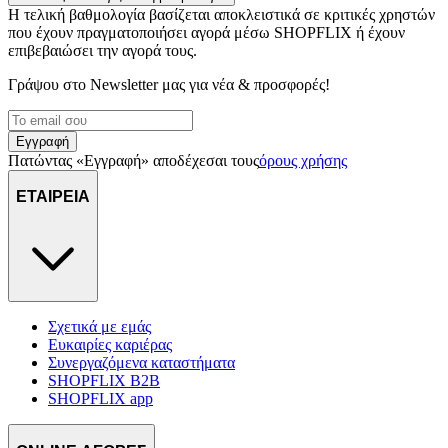
διαφημίσεων και περιεχομένου, τις μετρήσεις σχετικά με
Η τελική βαθμολογία βασίζεται αποκλειστικά σε κριτικές χρηστών
διαφημίσεις και περιεχόμενο, την καλύτερη εικόνα του κοινού
που έχουν πραγματοποιήσει αγορά μέσω SHOPFLIX ή έχουν
μας και την ανάπτυξη προϊόντων. Επίσης, κοινοποιούμε
επιβεβαιώσει την αγορά τους.
πληροφορίες σχετικά με την από μέρους σας χρήση της
Γράψου στο Νewsletter μας για νέα & προσφορές!
τοποθεσίας μας στους συνεργάτες μέσων κοινωνικής
δικτύωσης, διαφημίσεων και ανάλυσης.
Εγγραφή
Πατώντας «Εγγραφή» αποδέχεσαι τους
όρους χρήσης
ΕΤΑΙΡΕΙΑ
Σχετικά με εμάς
Ευκαιρίες καριέρας
Συνεργαζόμενα καταστήματα
SHOPFLIX B2B
SHOPFLIX app