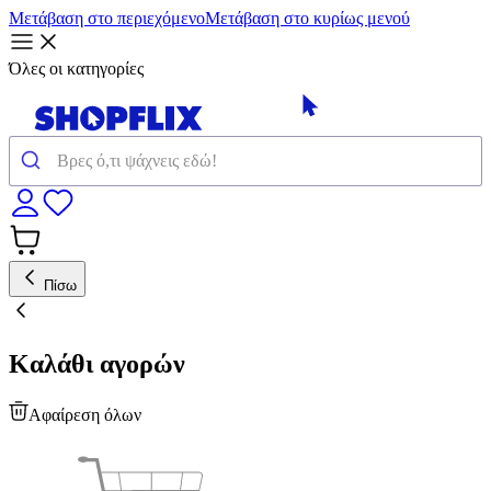
Μετάβαση στο περιεχόμενο
Μετάβαση στο κυρίως μενού
Όλες οι κατηγορίες
Πίσω
Καλάθι αγορών
Αφαίρεση όλων