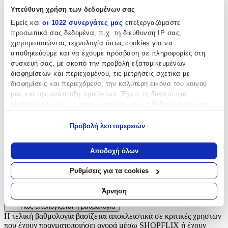
Υπεύθυνη χρήση των δεδομένων σας
Κατασκευαστής
:
Εμείς και
οι 1022 συνεργάτες μας
επεξεργαζόμαστε
προσωπικά σας δεδομένα, π.χ. τη διεύθυνση IP σας,
Gabol
χρησιμοποιώντας τεχνολογία όπως cookies για να
αποθηκεύουμε και να έχουμε πρόσβαση σε πληροφορίες στη
Βασικά Χαρακτηριστικά
συσκευή σας, με σκοπό την προβολή εξατομικευμένων
διαφημίσεων και περιεχομένου, τις μετρήσεις σχετικά με
Τύπος
:
διαφημίσεις και περιεχόμενο, την καλύτερη εικόνα του κοινού
μας και την ανάπτυξη προϊόντων. Έχετε τη δυνατότητα
Πλάτης
επιλογής ως προς το ποιος χρησιμοποιεί τα δεδομένα σας και
Τάξη
:
για ποιους σκοπούς.
Προβολή λεπτομερειών
Δημοτικού
Εάν μας επιτρέπετε, θα θέλαμε επίσης:
Να συλλέξουμε πληροφορίες σχετικά με τη γεωγραφική
Αξιολογήσεις
Αποδοχή όλων
σας τοποθεσία, οι οποίες μπορεί να είναι ακριβείς σε
απόσταση μερικών μέτρων
Ρυθμίσεις για τα cookies
Προς το παρόν δεν υπάρχουν άλλες αξιολογήσεις. Όταν
Να αναγνωρίσουμε τη συσκευή σας σαρώνοντας ενεργά
προστεθούν, θα εμφανιστούν εδώ.
για συγκεκριμένα χαρακτηριστικά (δακτυλικό αποτύπωμα)
Άρνηση
Μάθετε περισσότερα σχετικά με τον τρόπο επεξεργασίας των
Πώς υπολογίζεται η βαθμολογία
προσωπικών σας δεδομένων και καθορίστε τις προτιμήσεις σας
Η τελική βαθμολογία βασίζεται αποκλειστικά σε κριτικές χρηστών
στην
ενότητα “Λεπτομέρειες”
. Μπορείτε να αλλάξετε ή να
που έχουν πραγματοποιήσει αγορά μέσω SHOPFLIX ή έχουν