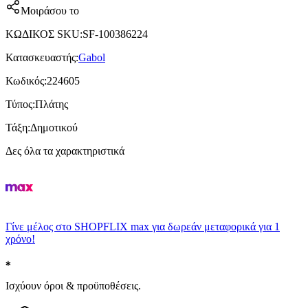
Μοιράσου το
ΚΩΔΙΚΟΣ SKU
:
SF-100386224
Κατασκευαστής
:
Gabol
Κωδικός
:
224605
Τύπος
:
Πλάτης
Τάξη
:
Δημοτικού
Δες όλα τα χαρακτηριστικά
Γίνε μέλος στο SHOPFLIX max για δωρεάν μεταφορικά για 1
χρόνο!
Ισχύουν όροι & προϋποθέσεις.