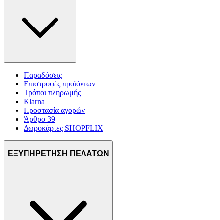
Παραδόσεις
Επιστροφές προϊόντων
Τρόποι πληρωμής
Klarna
Προστασία αγορών
Άρθρο 39
Δωροκάρτες SHOPFLIX
ΕΞΥΠΗΡΕΤΗΣΗ ΠΕΛΑΤΩΝ