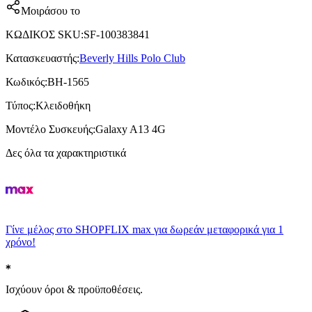
Μοιράσου το
ΚΩΔΙΚΟΣ SKU
:
SF-100383841
Κατασκευαστής
:
Beverly Hills Polo Club
Κωδικός
:
BH-1565
Τύπος
:
Κλειδοθήκη
Μοντέλο Συσκευής
:
Galaxy A13 4G
Δες όλα τα χαρακτηριστικά
Γίνε μέλος στο SHOPFLIX max για δωρεάν μεταφορικά για 1
χρόνο!
Ισχύουν όροι & προϋποθέσεις.