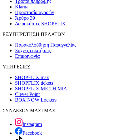
Τρόποι πληρωμής
Klarna
Προστασία αγορών
Άρθρο 39
Δωροκάρτες SHOPFLIX
ΕΞΥΠΗΡΕΤΗΣΗ ΠΕΛΑΤΩΝ
Παρακολούθηση Παραγγελίας
Συχνές ερωτήσεις
Επικοινωνία
ΥΠΗΡΕΣΙΕΣ
SHOPFLIX max
SHOPFLIX tickets
SHOPFLIX ΜΕ ΤΗ ΜΙΑ
Clever Point
BOX NOW Lockers
ΣΥΝΔΕΣΟΥ ΜΑΖΙ ΜΑΣ
Instagram
Facebook