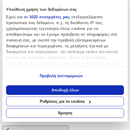
Χαρακτηριστικά
Υπεύθυνη χρήση των δεδομένων σας
Εμείς και
οι 1022 συνεργάτες μας
επεξεργαζόμαστε
Τύπος
:
προσωπικά σας δεδομένα, π.χ. τη διεύθυνση IP σας,
χρησιμοποιώντας τεχνολογία όπως cookies για να
Κλειδοθήκη
αποθηκεύουμε και να έχουμε πρόσβαση σε πληροφορίες στη
Κατασκευαστής
:
συσκευή σας, με σκοπό την προβολή εξατομικευμένων
διαφημίσεων και περιεχομένου, τις μετρήσεις σχετικά με
Beverly Hills Polo Club
διαφημίσεις και περιεχόμενο, την καλύτερη εικόνα του κοινού
μας και την ανάπτυξη προϊόντων. Έχετε τη δυνατότητα
Μοντέλο Συσκευής
:
επιλογής ως προς το ποιος χρησιμοποιεί τα δεδομένα σας και
Galaxy A13 4G
για ποιους σκοπούς.
Προβολή λεπτομερειών
Έξτρα Χαρακτηριστικά
:
Εάν μας επιτρέπετε, θα θέλαμε επίσης:
Να συλλέξουμε πληροφορίες σχετικά με τη γεωγραφική
Κλασική
Αποδοχή όλων
σας τοποθεσία, οι οποίες μπορεί να είναι ακριβείς σε
Αξιολογήσεις
απόσταση μερικών μέτρων
Ρυθμίσεις για τα cookies
Να αναγνωρίσουμε τη συσκευή σας σαρώνοντας ενεργά
για συγκεκριμένα χαρακτηριστικά (δακτυλικό αποτύπωμα)
Προς το παρόν δεν υπάρχουν άλλες αξιολογήσεις. Όταν
Άρνηση
Μάθετε περισσότερα σχετικά με τον τρόπο επεξεργασίας των
προστεθούν, θα εμφανιστούν εδώ.
προσωπικών σας δεδομένων και καθορίστε τις προτιμήσεις σας
στην
ενότητα “Λεπτομέρειες”
. Μπορείτε να αλλάξετε ή να