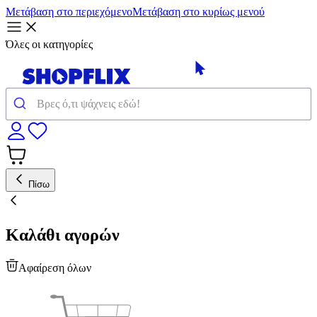
Μετάβαση στο περιεχόμενο
Μετάβαση στο κυρίως μενού
Όλες οι κατηγορίες
Πίσω
Καλάθι αγορών
Αφαίρεση όλων