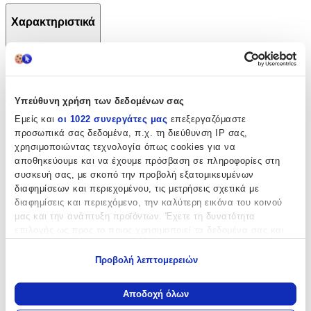
Χαρακτηριστικά
+
Χαρακτηριστικά
Υπεύθυνη χρήση των δεδομένων σας
Τύπος
:
Εμείς και
οι 1022 συνεργάτες μας
επεξεργαζόμαστε
Κλειδοθήκη
προσωπικά σας δεδομένα, π.χ. τη διεύθυνση IP σας,
χρησιμοποιώντας τεχνολογία όπως cookies για να
Κατασκευαστής
:
αποθηκεύουμε και να έχουμε πρόσβαση σε πληροφορίες στη
OEM
συσκευή σας, με σκοπό την προβολή εξατομικευμένων
διαφημίσεων και περιεχομένου, τις μετρήσεις σχετικά με
Βασικά Χαρακτηριστικά
διαφημίσεις και περιεχόμενο, την καλύτερη εικόνα του κοινού
μας και την ανάπτυξη προϊόντων. Έχετε τη δυνατότητα
με Κρόσια
:
επιλογής ως προς το ποιος χρησιμοποιεί τα δεδομένα σας και
για ποιους σκοπούς.
Όχι
Προβολή λεπτομερειών
Εάν μας επιτρέπετε, θα θέλαμε επίσης:
Διαστάσεις
Να συλλέξουμε πληροφορίες σχετικά με τη γεωγραφική
Αποδοχή όλων
σας τοποθεσία, οι οποίες μπορεί να είναι ακριβείς σε
Μήκος
: