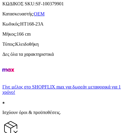
ΚΩΔΙΚΟΣ SKU
:
SF-100379901
Κατασκευαστής
:
OEM
Κωδικός
:
HT168-23A
Μήκος
:
166 cm
Τύπος
:
Κλειδοθήκη
Δες όλα τα χαρακτηριστικά
Γίνε μέλος στο SHOPFLIX max για δωρεάν μεταφορικά για 1
χρόνο!
Ισχύουν όροι & προϋποθέσεις.