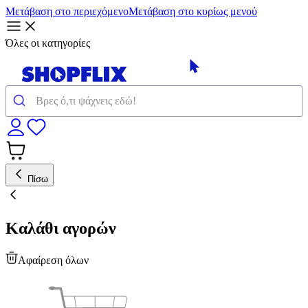
Μετάβαση στο περιεχόμενο
Μετάβαση στο κυρίως μενού
Όλες οι κατηγορίες
Πίσω
Καλάθι αγορών
Αφαίρεση όλων