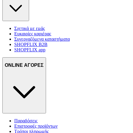
δικτύωσης, διαφημίσεων και ανάλυσης.
Σχετικά με εμάς
Ευκαιρίες καριέρας
Συνεργαζόμενα καταστήματα
SHOPFLIX B2B
SHOPFLIX app
ONLINE ΑΓΟΡΕΣ
Παραδόσεις
Επιστροφές προϊόντων
Τρόποι πληρωμής