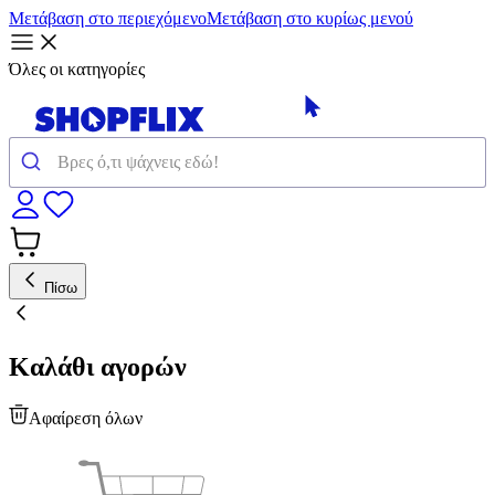
Μετάβαση στο περιεχόμενο
Μετάβαση στο κυρίως μενού
Όλες οι κατηγορίες
Πίσω
Καλάθι αγορών
Αφαίρεση όλων