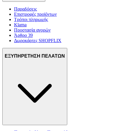
τοποθεσίας μας στους συνεργάτες μέσων κοινωνικής
Παραδόσεις
δικτύωσης, διαφημίσεων και ανάλυσης.
Επιστροφές προϊόντων
Τρόποι πληρωμής
Klarna
Προστασία αγορών
Άρθρο 39
Δωροκάρτες SHOPFLIX
ΕΞΥΠΗΡΕΤΗΣΗ ΠΕΛΑΤΩΝ