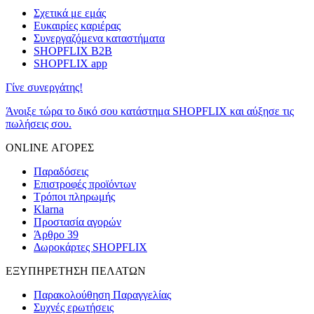
Σχετικά με εμάς
Ευκαιρίες καριέρας
Συνεργαζόμενα καταστήματα
SHOPFLIX B2B
SHOPFLIX app
Γίνε συνεργάτης!
Άνοιξε τώρα το δικό σου κατάστημα SHOPFLIX και αύξησε τις
πωλήσεις σου.
ONLINE ΑΓΟΡΕΣ
Παραδόσεις
Επιστροφές προϊόντων
Τρόποι πληρωμής
Klarna
Προστασία αγορών
Άρθρο 39
Δωροκάρτες SHOPFLIX
ΕΞΥΠΗΡΕΤΗΣΗ ΠΕΛΑΤΩΝ
Παρακολούθηση Παραγγελίας
Συχνές ερωτήσεις