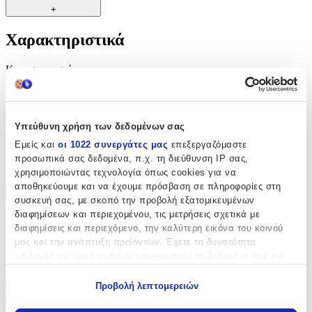
+
Χαρακτηριστικά
Κατασκευαστής
:
Riniotis
Αξιολογήσεις
Υπεύθυνη χρήση των δεδομένων σας
Εμείς και
οι 1022 συνεργάτες μας
επεξεργαζόμαστε
Προς το παρόν δεν υπάρχουν άλλες αξιολογήσεις. Όταν
προσωπικά σας δεδομένα, π.χ. τη διεύθυνση IP σας,
προστεθούν, θα εμφανιστούν εδώ.
χρησιμοποιώντας τεχνολογία όπως cookies για να
αποθηκεύουμε και να έχουμε πρόσβαση σε πληροφορίες στη
Πώς υπολογίζεται η βαθμολογία
συσκευή σας, με σκοπό την προβολή εξατομικευμένων
Η τελική βαθμολογία βασίζεται αποκλειστικά σε κριτικές χρηστών
διαφημίσεων και περιεχομένου, τις μετρήσεις σχετικά με
που έχουν πραγματοποιήσει αγορά μέσω SHOPFLIX ή έχουν
διαφημίσεις και περιεχόμενο, την καλύτερη εικόνα του κοινού
επιβεβαιώσει την αγορά τους.
μας και την ανάπτυξη προϊόντων. Έχετε τη δυνατότητα
επιλογής ως προς το ποιος χρησιμοποιεί τα δεδομένα σας και
Γράψου στο Νewsletter μας για νέα & προσφορές!
για ποιους σκοπούς.
Προβολή λεπτομερειών
Εάν μας επιτρέπετε, θα θέλαμε επίσης:
Εγγραφή