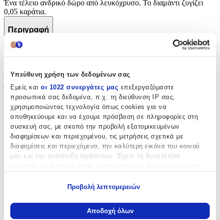
Ένα τέλειο ανδρικό δώρο από λευκόχρυσο. Το διαμάντι ζυγίζει
0,05 καράτια.
Περιγραφή
+
Περιγραφή
Υπεύθυνη χρήση των δεδομένων σας
Εμείς και
οι 1022 συνεργάτες μας
επεξεργαζόμαστε
Ένα τέλειο ανδρικό δώρο από λευκόχρυσο. Το διαμάντι ζυγίζει
0,05 καράτια.
προσωπικά σας δεδομένα, π.χ. τη διεύθυνση IP σας,
χρησιμοποιώντας τεχνολογία όπως cookies για να
Χαρακτηριστικά
αποθηκεύουμε και να έχουμε πρόσβαση σε πληροφορίες στη
συσκευή σας, με σκοπό την προβολή εξατομικευμένων
διαφημίσεων και περιεχομένου, τις μετρήσεις σχετικά με
Κατασκευαστής
:
διαφημίσεις και περιεχόμενο, την καλύτερη εικόνα του κοινού
Hillas
μας και την ανάπτυξη προϊόντων. Έχετε τη δυνατότητα
επιλογής ως προς το ποιος χρησιμοποιεί τα δεδομένα σας και
για ποιους σκοπούς.
Χαρακτηριστικά
Προβολή λεπτομερειών
Εάν μας επιτρέπετε, θα θέλαμε επίσης:
+
Να συλλέξουμε πληροφορίες σχετικά με τη γεωγραφική
Αποδοχή όλων
Χαρακτηριστικά
σας τοποθεσία, οι οποίες μπορεί να είναι ακριβείς σε