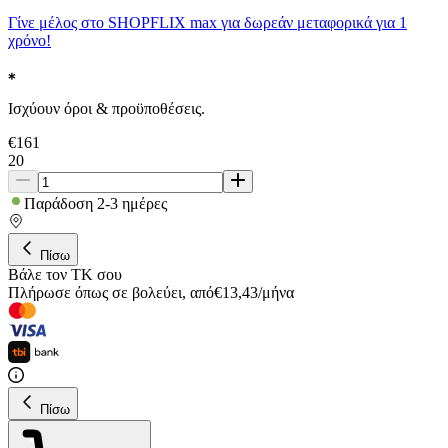
Γίνε μέλος στο SHOPFLIX max για δωρεάν μεταφορικά για 1
χρόνο!
Ισχύουν όροι & προϋποθέσεις.
€
161
20
Παράδοση 2-3 ημέρες
Πίσω
Βάλε τον ΤΚ σου
Πλήρωσε όπως σε βολεύει
,
από
€
13,43
/
μήνα
Πίσω