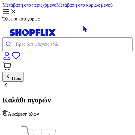
Μετάβαση στο περιεχόμενο
Μετάβαση στο κυρίως μενού
Όλες οι κατηγορίες
Πίσω
Καλάθι αγορών
Αφαίρεση όλων