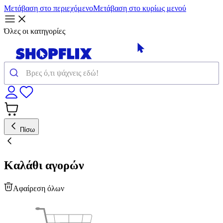
Μετάβαση στο περιεχόμενο
Μετάβαση στο κυρίως μενού
Όλες οι κατηγορίες
Πίσω
Καλάθι αγορών
Αφαίρεση όλων