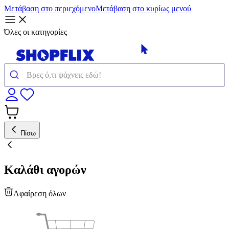
Μετάβαση στο περιεχόμενο
Μετάβαση στο κυρίως μενού
Όλες οι κατηγορίες
Πίσω
Καλάθι αγορών
Αφαίρεση όλων