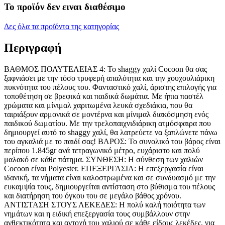
Το προϊόν δεν ειναι διαθέσιμο
Δες όλα τα προϊόντα της κατηγορίας
Περιγραφή
ΒΑΘΜΟΣ ΠΟΛΥΤΕΛΕΙΑΣ 4: Το shaggy χαλί Cocoon θα σας
ξαφνιάσει με την τόσο τρυφερή απαλότητα και την χουχουλιάρικη
πυκνότητα του πέλους του. Φανταστικό χαλί, άριστης επιλογής για
τοποθέτηση σε βρεφικά και παιδικά δωμάτια. Με ήπια παστέλ
χρώματα και μίνιμαλ χαριτωμένα λευκά σχεδιάκια, που θα
ταιριάξουν αρμονικά σε μοντέρνα και μίνιμαλ διακόσμηση ενός
παιδικού δωματίου. Με την τρελοπαιχνιδιάρικη ατμόσφαιρα που
δημιουργεί αυτό το shaggy χαλί, θα λατρεύετε να ξαπλώνετε πάνω
του αγκαλιά με το παιδί σας! ΒΑΡΟΣ: Το συνολικό του βάρος είναι
περίπου 1.845gr ανά τετραγωνικό μέτρο, ευχάριστο και πολύ
μαλακό σε κάθε πάτημα. ΣΥΝΘΕΣΗ: Η σύνθεση των χαλιών
Cocoon είναι Polyester. ΕΠΕΞΕΡΓΑΣΙΑ: Η επεξεργασία είναι
ιδανική, τα νήματα είναι καλοστρωμένα και σε συνδυασμό με την
ευκαμψία τους, δημιουργείται αντίσταση στο βύθισμα του πέλους
και διατήρηση του όγκου του σε μεγάλο βάθος χρόνου.
ΑΝΤΙΣΤΑΣΗ ΣΤΟΥΣ ΛΕΚΕΔΕΣ: Η πολύ καλή ποιότητα των
νημάτων και η ειδική επεξεργασία τους συμβάλλουν στην
ανθεκτικότητα και αντοχή του χαλιού σε κάθε είδους λεκέδες, για