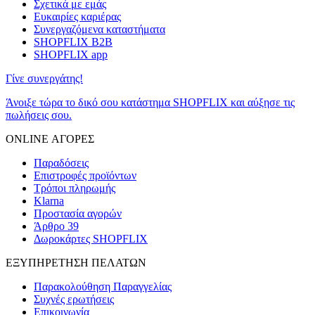
Σχετικά με εμάς
Ευκαιρίες καριέρας
Συνεργαζόμενα καταστήματα
SHOPFLIX B2B
SHOPFLIX app
Γίνε συνεργάτης!
Άνοιξε τώρα το δικό σου κατάστημα SHOPFLIX και αύξησε τις
πωλήσεις σου.
ONLINE ΑΓΟΡΕΣ
Παραδόσεις
Επιστροφές προϊόντων
Τρόποι πληρωμής
Klarna
Προστασία αγορών
Άρθρο 39
Δωροκάρτες SHOPFLIX
ΕΞΥΠΗΡΕΤΗΣΗ ΠΕΛΑΤΩΝ
Παρακολούθηση Παραγγελίας
Συχνές ερωτήσεις
Επικοινωνία