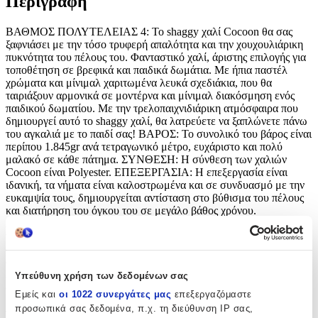
Περιγραφή
ΒΑΘΜΟΣ ΠΟΛΥΤΕΛΕΙΑΣ 4: Το shaggy χαλί Cocoon θα σας
ξαφνιάσει με την τόσο τρυφερή απαλότητα και την χουχουλιάρικη
πυκνότητα του πέλους του. Φανταστικό χαλί, άριστης επιλογής για
τοποθέτηση σε βρεφικά και παιδικά δωμάτια. Με ήπια παστέλ
χρώματα και μίνιμαλ χαριτωμένα λευκά σχεδιάκια, που θα
ταιριάξουν αρμονικά σε μοντέρνα και μίνιμαλ διακόσμηση ενός
παιδικού δωματίου. Με την τρελοπαιχνιδιάρικη ατμόσφαιρα που
δημιουργεί αυτό το shaggy χαλί, θα λατρεύετε να ξαπλώνετε πάνω
του αγκαλιά με το παιδί σας! ΒΑΡΟΣ: Το συνολικό του βάρος είναι
περίπου 1.845gr ανά τετραγωνικό μέτρο, ευχάριστο και πολύ
μαλακό σε κάθε πάτημα. ΣΥΝΘΕΣΗ: Η σύνθεση των χαλιών
Cocoon είναι Polyester. ΕΠΕΞΕΡΓΑΣΙΑ: Η επεξεργασία είναι
ιδανική, τα νήματα είναι καλοστρωμένα και σε συνδυασμό με την
ευκαμψία τους, δημιουργείται αντίσταση στο βύθισμα του πέλους
και διατήρηση του όγκου του σε μεγάλο βάθος χρόνου.
ΑΝΤΙΣΤΑΣΗ ΣΤΟΥΣ ΛΕΚΕΔΕΣ: Η πολύ καλή ποιότητα των
νημάτων και η ειδική επεξεργασία τους συμβάλλουν στην
ανθεκτικότητα και αντοχή του χαλιού σε κάθε είδους λεκέδες, για
αυτό και η συντήρησή του είναι εύκολη και ανέξοδη.
ΑΝΤΙΣΤΑΤΙΚΟ-ΑΝΤΙΒΑΚΤΗΡΙΔΙΑΚΗ ΠΡΟΣΤΑΣΙΑ: Δεν
Υπεύθυνη χρήση των δεδομένων σας
αναπτύσσεται στατικός ηλεκτρισμός, για αυτό και δεν
Εμείς και
οι 1022 συνεργάτες μας
επεξεργαζόμαστε
μαγνητίζονται χνούδια, μικροσωματίδια και σκόνη στην επιφάνεια
προσωπικά σας δεδομένα, π.χ. τη διεύθυνση IP σας,
του χαλιού. Η αντιβακτηριδιακή προστασία εμποδίζει την ανάπτυξη