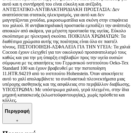
αυτό και η συντήρησή του είναι εύκολη και ανέξοδη.
ΑΝΤΙΣΤΑΤΙΚΟ-ΑΝΤΙΒΑΚΤΗΡΙΔΙΑΚΗ ΠΡΟΣΤΑΣΙΑ: Δεν
αναπτύσσεται στατικός ηλεκτρισμός, για αυτό και δεν
μαγνητίζονται χνούδια, μικροσωματίδια και σκόνη στην επιφάνεια
του χαλιού. Η αντιβακτηριδιακή προστασία εμποδίζει την ανάπτυξη
αποικιών από ακάρεα, για μέγιστη προστασία της υγείας. Εύκολο
σκούπισμα με ηλεκτρική σκούπα. ΠΟΙΚΙΛΙΑ ΧΡΩΜΑΤΩΝ: Τα
διαθέσιμα χρώματα αυτής της ποιότητας είναι όλα σε παστέλ
τόνους. ΠΙΣΤΟΠΟΙΗΣΗ-ΑΣΦΑΛΕΙΑ ΓΙΑ ΤΗΝ ΥΓΕΙΑ: Τα χαλιά
Cocoon έχουν ελεγχθεί για τον οικολογικό προσανατολισμό τους
καθώς και για την μη ύπαρξη επιβλαβών προς την υγεία ουσιών
σύμφωνα με τις απαιτήσεις του Γερμανικού ινστιτούτου Oeko-Tex
Standard 100 και έχουν βραβευθεί με την πιστοποίηση
11.HTR.94219 από το ινστιτούτο Hohenstein. Όταν αποκτήσετε
αυτό το χαλί απολαμβάνετε τα συνδυαστικά πλεονεκτήματα μιας
υπέροχης αισθητικής και της ασφάλειας στο περιβάλλον διαβίωσης.
ΥΠΟΣΤΡΩΜΑ: Με υπόστρωμα χαλιού, γερά πλεγμένο, στην ίδια
μηχανή κατασκευής (κλωστοϋφαντουργίας), χωρίς πρόσθετα και
κόλλες.
Περιγραφή
+