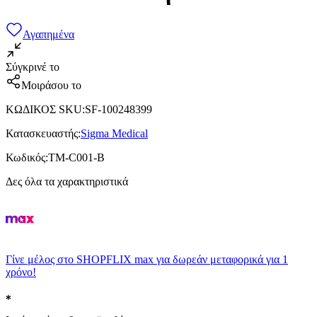
Αγαπημένα
Σύγκρινέ το
Μοιράσου το
ΚΩΔΙΚΟΣ SKU
:
SF-100248399
Κατασκευαστής
:
Sigma Medical
Κωδικός
:
TM-C001-B
Δες όλα τα χαρακτηριστικά
Γίνε μέλος στο SHOPFLIX max για δωρεάν μεταφορικά για 1
χρόνο!