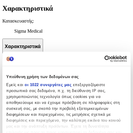
Χαρακτηριστικά
Κατασκευαστής
:
Sigma Medical
Χαρακτηριστικά
+
Χαρακτηριστικά
Υπεύθυνη χρήση των δεδομένων σας
Κατασκευαστής
:
Εμείς και
οι 1022 συνεργάτες μας
επεξεργαζόμαστε
προσωπικά σας δεδομένα, π.χ. τη διεύθυνση IP σας,
Sigma Medical
χρησιμοποιώντας τεχνολογία όπως cookies για να
αποθηκεύουμε και να έχουμε πρόσβαση σε πληροφορίες στη
Αξιολογήσεις
συσκευή σας, με σκοπό την προβολή εξατομικευμένων
διαφημίσεων και περιεχομένου, τις μετρήσεις σχετικά με
Προς το παρόν δεν υπάρχουν άλλες αξιολογήσεις. Όταν
διαφημίσεις και περιεχόμενο, την καλύτερη εικόνα του κοινού
προστεθούν, θα εμφανιστούν εδώ.
μας και την ανάπτυξη προϊόντων. Έχετε τη δυνατότητα
επιλογής ως προς το ποιος χρησιμοποιεί τα δεδομένα σας και