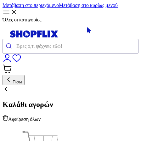
Μετάβαση στο περιεχόμενο
Μετάβαση στο κυρίως μενού
Όλες οι κατηγορίες
Πίσω
Καλάθι αγορών
Αφαίρεση όλων